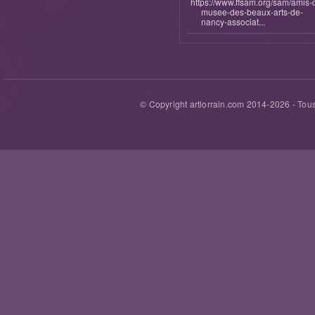
https://www.ffsam.org/sam/amis-
musee-des-beaux-arts-de-
nancy-associat...
© Copyright artlorrain.com 2014-
2026
- Tous