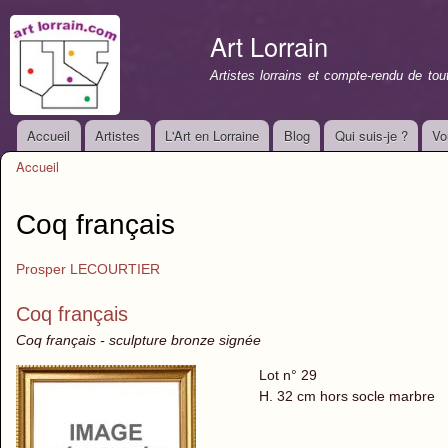
All
con
Art Lorrain
prin
Artistes lorrains et compte-rendu de to
Accueil
Artistes
L'Art en Lorraine
Blog
Qui suis-je ?
Vo
Menu principal
Accueil
Vous êtes ici
Coq français
Prosper LECOURTIER
Coq français
Coq français - sculpture bronze signée
Lot n° 29
H. 32 cm hors socle marbre