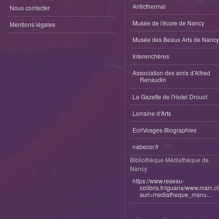
Anticthermal
Nous contacter
Musée de l'école de Nancy
Mentions légales
Musée des Beaux Arts de Nancy
Interenchères
Association des amis d'Alfred
Renaudin
La Gazette de l'Hotel Drouot
Lorraine d'Arts
EcriVosges-Biographies
nabecor.fr
Bibliothèque Médiathèque de
Nancy
https://www.reseau-
colibris.fr/iguana/www.main.c
surl=mediatheque_manu...