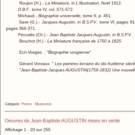
Roujon (H.).-
La Miniature
, in
L'Illustration
, Noël 1912.
D.B.F.
, tome IV, col. 571-572.
Michaud.-
Biographie universelle
, tome II, p. 451.
Save (G.).-
Jacques Augustin
, in
B.S.P.V.
, tome VI, page
pages 366-371.
Peccatte (Ch.).-
Jean Baptiste Jacques Augustin
, in
B.S.P.V.
,
Bouchot (H.).-
La Miniature française de 1750 à 1825
.
Ecri-Vosges : "
Biographie vosgienne
"
Gérard Voreaux "
Les peintres lorrains du dix-huitième siècl
"
Jean-Baptiste-Jacques AUGUSTIN(1759-1832) Une nouvelle ex
Catégorie:
Peintre
Miniaturiste
Oeuvres de Jean-Baptiste AUGUSTIN mises en vente
Affichage 1 - 20 sur 255