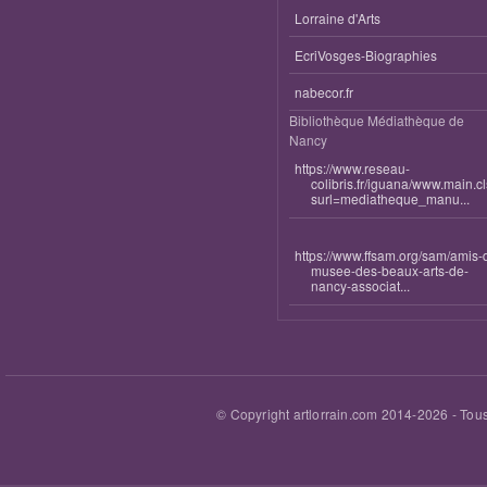
Lorraine d'Arts
EcriVosges-Biographies
nabecor.fr
Bibliothèque Médiathèque de
Nancy
https://www.reseau-
colibris.fr/iguana/www.main.c
surl=mediatheque_manu...
https://www.ffsam.org/sam/amis-
musee-des-beaux-arts-de-
nancy-associat...
© Copyright artlorrain.com 2014-
2026
- Tous