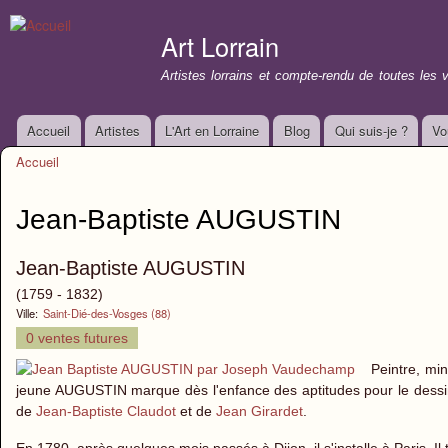
All
con
Art Lorrain
prin
Artistes lorrains et compte-rendu de toutes les 
Accueil
Artistes
L'Art en Lorraine
Blog
Qui suis-je ?
Vo
Menu principal
Accueil
Vous êtes ici
Jean-Baptiste AUGUSTIN
Jean-Baptiste AUGUSTIN
(1759 - 1832)
Ville:
Saint-Dié-des-Vosges (88)
0 ventes futures
Peintre, min
jeune AUGUSTIN marque dès l'enfance des aptitudes pour le dessin.
de
Jean-Baptiste Claudot
et de
Jean Girardet
.