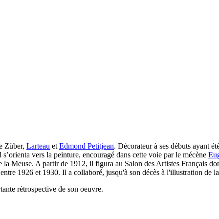
de Züber,
Larteau
et
Edmond Petitjean
. Décorateur à ses débuts ayant ét
l s’orienta vers la peinture, encouragé dans cette voie par le mécène
Eu
a Meuse. A partir de 1912, il figura au Salon des Artistes Français dont
tre 1926 et 1930. Il a collaboré, jusqu'à son décès à l'illustration de l
ante rétrospective de son oeuvre.