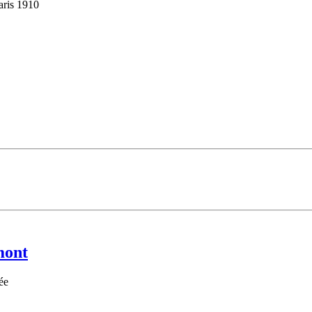
aris 1910
mont
ée