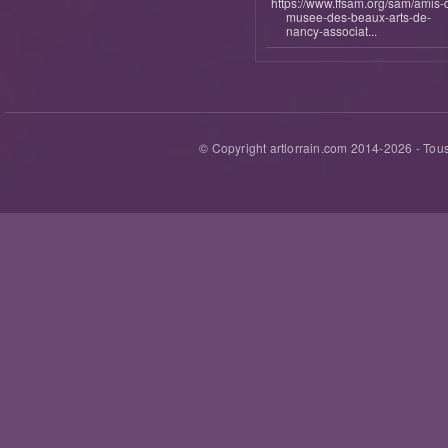
https://www.ffsam.org/sam/amis-
musee-des-beaux-arts-de-
nancy-associat...
© Copyright artlorrain.com 2014-
2026
- Tous