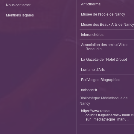
Anticthermal
Nous contacter
Musée de l'école de Nancy
Mentions légales
Musée des Beaux Arts de Nancy
Interenchères
Association des amis d'Alfred
Renaudin
La Gazette de l'Hotel Drouot
Lorraine d'Arts
EcriVosges-Biographies
nabecor.fr
Bibliothèque Médiathèque de
Nancy
https://www.reseau-
colibris.fr/iguana/www.main.c
surl=mediatheque_manu...