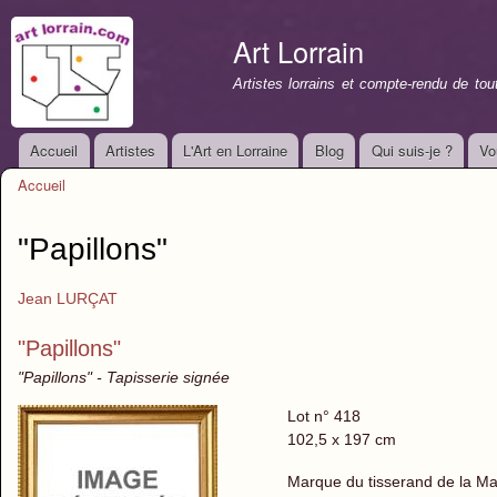
All
con
Art Lorrain
prin
Artistes lorrains et compte-rendu de to
Accueil
Artistes
L'Art en Lorraine
Blog
Qui suis-je ?
Vo
Menu principal
Accueil
Vous êtes ici
"Papillons"
Jean LURÇAT
"Papillons"
"Papillons" - Tapisserie signée
Lot n° 418
102,5 x 197 cm
Marque du tisserand de la Man