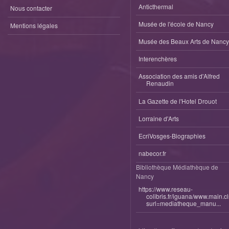
Anticthermal
Nous contacter
Musée de l'école de Nancy
Mentions légales
Musée des Beaux Arts de Nancy
Interenchères
Association des amis d'Alfred
Renaudin
La Gazette de l'Hotel Drouot
Lorraine d'Arts
EcriVosges-Biographies
nabecor.fr
Bibliothèque Médiathèque de
Nancy
https://www.reseau-
colibris.fr/iguana/www.main.c
surl=mediatheque_manu...