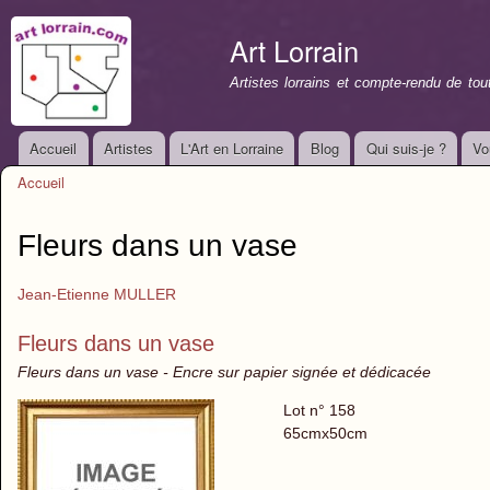
All
con
Art Lorrain
prin
Artistes lorrains et compte-rendu de to
Accueil
Artistes
L'Art en Lorraine
Blog
Qui suis-je ?
Vo
Menu principal
Accueil
Vous êtes ici
Fleurs dans un vase
Jean-Etienne MULLER
Fleurs dans un vase
Fleurs dans un vase - Encre sur papier signée et dédicacée
Lot n° 158
65cmx50cm