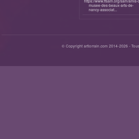
https://www.ffsam.org/sam/amis-
musee-des-beaux-arts-de-
nancy-associat...
© Copyright artlorrain.com 2014-
2026
- Tous