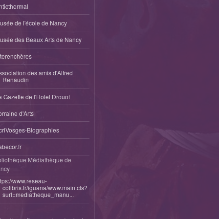
nticthermal
usée de l'école de Nancy
usée des Beaux Arts de Nancy
nterenchères
ssociation des amis d'Alfred
Renaudin
a Gazette de l'Hotel Drouot
orraine d'Arts
criVosges-Biographies
abecor.fr
bliothèque Médiathèque de
ncy
ttps://www.reseau-
colibris.fr/iguana/www.main.cls?
surl=mediatheque_manu...