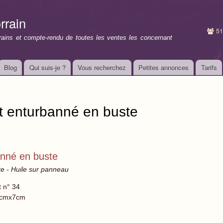
Aller au
contenu
rrain
principal
51
rrains et compte-rendu de toutes les ventes les concernant
Blog
Qui suis-je ?
Vous recherchez
Petites annonces
Tarifs
t enturbanné en buste
nné en buste
e - Huile sur panneau
t n° 34
cmx7cm