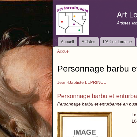
Art Lo
Artistes lo
Accueil
Artistes
L'Art en Lorraine
Menu principal
Accueil
Vous êtes ici
Personnage barbu e
Jean-Baptiste LEPRINCE
Personnage barbu et enturba
Personnage barbu et enturbanné en bust
Lo
10