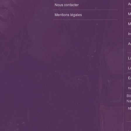
A
Nous contacter
M
Mentions légales
M
I
A
L
L
E
n
Bi
Na
h