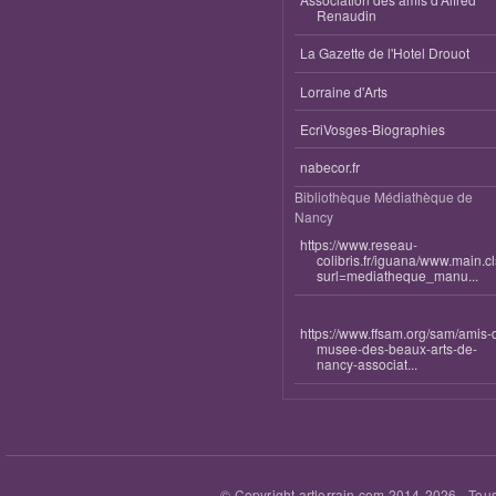
Renaudin
La Gazette de l'Hotel Drouot
Lorraine d'Arts
EcriVosges-Biographies
nabecor.fr
Bibliothèque Médiathèque de
Nancy
https://www.reseau-
colibris.fr/iguana/www.main.c
surl=mediatheque_manu...
https://www.ffsam.org/sam/amis-
musee-des-beaux-arts-de-
nancy-associat...
© Copyright artlorrain.com 2014-
2026
- Tous