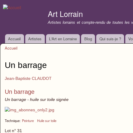
All
con
Art Lorrain
prin
Artistes lorrains et compte-rendu de toutes les 
Accueil
Artistes
L'Art en Lorraine
Blog
Qui suis-je ?
Vo
Menu principal
Accueil
Vous êtes ici
Un barrage
Jean-Baptiste CLAUDOT
Un barrage
Un barrage - huile sur toile signée
Technique:
Peinture
Huile sur toile
Lot n° 31