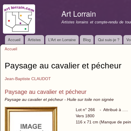
All
con
Art Lorrain
prin
Artistes lorrains et compte-rendu de to
Accueil
Artistes
L'Art en Lorraine
Blog
Qui suis-je ?
Vo
Menu principal
Accueil
Vous êtes ici
Paysage au cavalier et pécheur
Jean-Baptiste CLAUDOT
Paysage au cavalier et pécheur
Paysage au cavalier et pécheur - Huile sur toile non signée
Lot n° 266 - Attribué à .....
Vers 1800
116 x 71 cm (Manque de pein