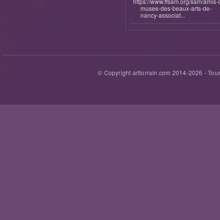
https://www.ffsam.org/sam/amis-
musee-des-beaux-arts-de-
nancy-associat...
© Copyright artlorrain.com 2014-
2026
- Tous