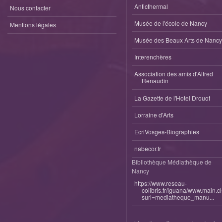
Anticthermal
Nous contacter
Musée de l'école de Nancy
Mentions légales
Musée des Beaux Arts de Nancy
Interenchères
Association des amis d'Alfred
Renaudin
La Gazette de l'Hotel Drouot
Lorraine d'Arts
EcriVosges-Biographies
nabecor.fr
Bibliothèque Médiathèque de
Nancy
https://www.reseau-
colibris.fr/iguana/www.main.c
surl=mediatheque_manu...