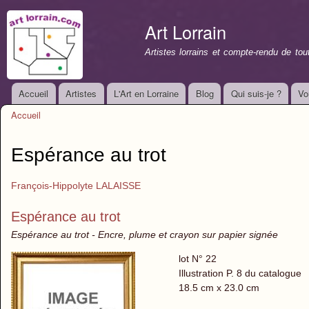
All
con
Art Lorrain
prin
Artistes lorrains et compte-rendu de to
Accueil
Artistes
L'Art en Lorraine
Blog
Qui suis-je ?
Vo
Menu principal
Accueil
Vous êtes ici
Espérance au trot
François-Hippolyte LALAISSE
Espérance au trot
Espérance au trot - Encre, plume et crayon sur papier signée
lot N° 22
Illustration P. 8 du catalogue
18.5 cm x 23.0 cm