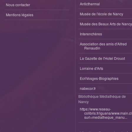
Anticthermal
Nous contacter
Musée de l'école de Nancy
Mentions légales
Musée des Beaux Arts de Nancy
Interenchères
Association des amis d'Alfred
Renaudin
La Gazette de l'Hotel Drouot
Lorraine d'Arts
EcriVosges-Biographies
nabecor.fr
Bibliothèque Médiathèque de
Nancy
https://www.reseau-
colibris.fr/iguana/www.main.c
surl=mediatheque_manu...