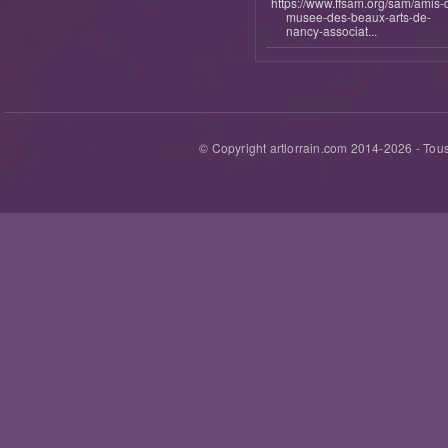
https://www.ffsam.org/sam/amis-
musee-des-beaux-arts-de-
nancy-associat...
© Copyright artlorrain.com 2014-
2026
- Tous