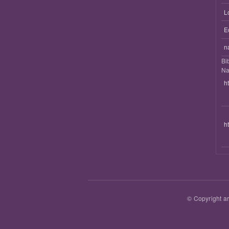
L
E
n
Bi
Na
h
h
© Copyright ar