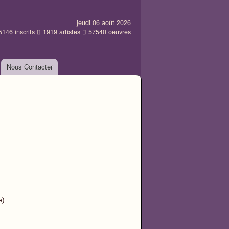
jeudi 06 août 2026
5146
inscrits
1919
artistes
57540
oeuvres
Nous Contacter
e)