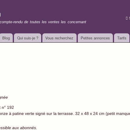
Aller au
contenu
n
principal
t compte-rendu de toutes les ventes les concernant
Blog
Qui suis-je ?
Vous recherchez
Petites annonces
Tarifs
ignée
t n° 192
onze à patine verte signé sur la terrasse. 32 x 48 x 24 cm (petit manqu
essible aux abonnés.