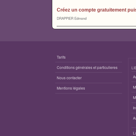
Créez un compte gratuitement pui
DRAPPIER Edmond
Tarifs
Conditions générales et particulieres
LI
A
Nous contacter
M
Mentions légales
M
I
A
L