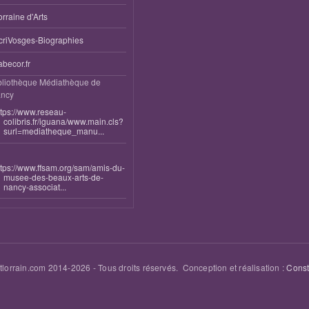
orraine d'Arts
criVosges-Biographies
abecor.fr
bliothèque Médiathèque de
ncy
ttps://www.reseau-
colibris.fr/iguana/www.main.cls?
surl=mediatheque_manu...
ttps://www.ffsam.org/sam/amis-du-
musee-des-beaux-arts-de-
nancy-associat...
tlorrain.com 2014-
2026
- Tous droits réservés. Conception et réalisation :
Cons