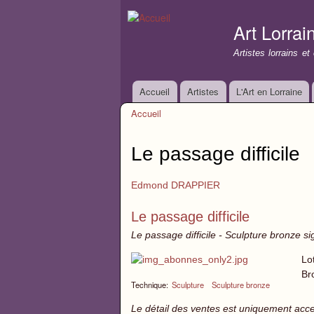
Art Lorrai
Artistes lorrains e
Accueil
Artistes
L'Art en Lorraine
Menu principal
Accueil
Vous êtes ici
Le passage difficile
Edmond DRAPPIER
Le passage difficile
Le passage difficile - Sculpture bronze s
Lo
Br
Technique:
Sculpture
Sculpture bronze
Le détail des ventes est uniquement acc