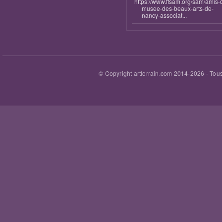
https://www.ffsam.org/sam/amis-
musee-des-beaux-arts-de-
nancy-associat...
© Copyright artlorrain.com 2014-
2026
- Tous