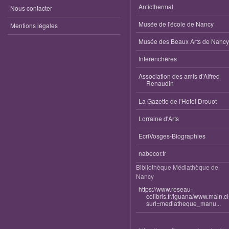
Anticthermal
Nous contacter
Musée de l'école de Nancy
Mentions légales
Musée des Beaux Arts de Nancy
Interenchères
Association des amis d'Alfred
Renaudin
La Gazette de l'Hotel Drouot
Lorraine d'Arts
EcriVosges-Biographies
nabecor.fr
Bibliothèque Médiathèque de
Nancy
https://www.reseau-
colibris.fr/iguana/www.main.c
surl=mediatheque_manu...