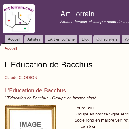
All
con
Art Lorrain
prin
Artistes lorrains et compte-rendu de to
Accueil
Artistes
L'Art en Lorraine
Blog
Qui suis-je ?
Vo
Menu principal
Accueil
Vous êtes ici
L'Education de Bacchus
Claude CLODION
L'Education de Bacchus
L'Education de Bacchus - Groupe en bronze signé
Lot n° 390
Groupe en bronze Signé et tit
Socle rond en marbre vert rota
H : ca 76 cm