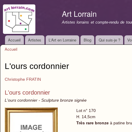
All
con
Art Lorrain
prin
Artistes lorrains et compte-rendu de to
Accueil
Artistes
L'Art en Lorraine
Blog
Qui suis-je ?
Vo
Menu principal
Accueil
Vous êtes ici
L'ours cordonnier
Christophe FRATIN
L'ours cordonnier
L'ours cordonnier - Sculpture bronze signée
Lot n° 170
H. 14,5cm
Très rare bronze
à patine bru