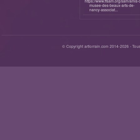
https://www.ffsam.org/sam/amis-
musee-des-beaux-arts-de-
nancy-associat...
© Copyright artlorrain.com 2014-
2026
- Tous