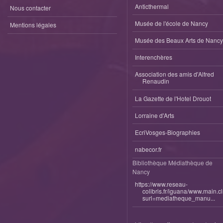
Anticthermal
Nous contacter
Musée de l'école de Nancy
Mentions légales
Musée des Beaux Arts de Nancy
Interenchères
Association des amis d'Alfred
Renaudin
La Gazette de l'Hotel Drouot
Lorraine d'Arts
EcriVosges-Biographies
nabecor.fr
Bibliothèque Médiathèque de
Nancy
https://www.reseau-
colibris.fr/iguana/www.main.c
surl=mediatheque_manu...