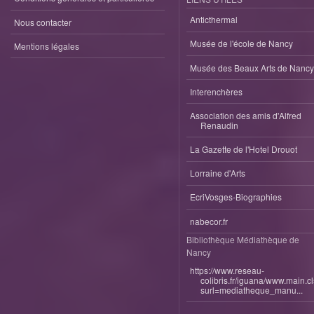
Anticthermal
Nous contacter
Musée de l'école de Nancy
Mentions légales
Musée des Beaux Arts de Nancy
Interenchères
Association des amis d'Alfred
Renaudin
La Gazette de l'Hotel Drouot
Lorraine d'Arts
EcriVosges-Biographies
nabecor.fr
Bibliothèque Médiathèque de
Nancy
https://www.reseau-
colibris.fr/iguana/www.main.c
surl=mediatheque_manu...