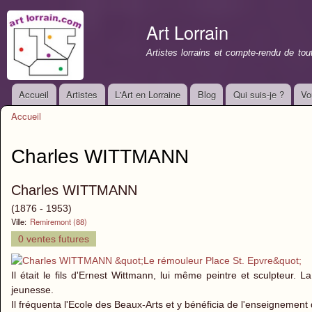
All
con
Art Lorrain
prin
Artistes lorrains et compte-rendu de to
Accueil
Artistes
L'Art en Lorraine
Blog
Qui suis-je ?
Vo
Menu principal
Accueil
Vous êtes ici
Charles WITTMANN
Charles WITTMANN
(1876 - 1953)
Ville:
Remiremont (88)
0 ventes futures
Il était le fils d'Ernest Wittmann, lui même peintre et sculpteur.
jeunesse.
Il fréquenta l'Ecole des Beaux-Arts et y bénéficia de l'enseignement