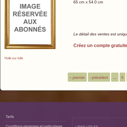
65 cm x 54.0 cm
Le détail des ventes est uni
Créez un compte gratuit
Huile sur toile
« premier
‹ précédent
…
5
Pages
Tarifs
Conditions générales et particulieres
LIENS UTILES