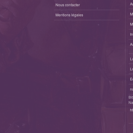
A
Nous contacter
M
Mentions légales
M
I
A
L
L
E
n
Bi
Na
h