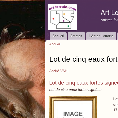
Art Lo
Artistes lo
Accueil
Artistes
L'Art en Lorraine
Menu principal
Accueil
Vous êtes ici
Lot de cinq eaux for
André VAHL
Lot de cinq eaux fortes signé
Lot de cinq eaux fortes signées
Lo
un
17