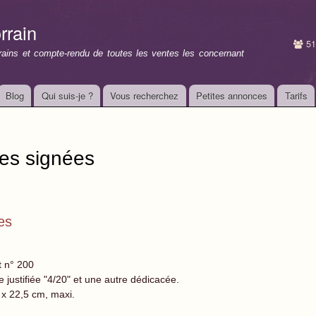
Aller au
contenu
rrain
principal
51
rrains et compte-rendu de toutes les ventes les concernant
Blog
Qui suis-je ?
Vous recherchez
Petites annonces
Tarifs
tes signées
es
t n° 200
e justifiée "4/20" et une autre dédicacée.
 x 22,5 cm, maxi.