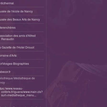
nticthermal
usée de l'école de Nancy
usée des Beaux Arts de Nancy
nterenchères
ssociation des amis d'Alfred
Renaudin
a Gazette de l'Hotel Drouot
orraine d'Arts
criVosges-Biographies
abecor.fr
bliothèque Médiathèque de
ncy
ttps://www.reseau-
colibris.fr/iguana/www.main.cls?
surl=mediatheque_manu...