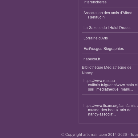
Interenchères
Association des amis d'Alfred
Renaudin
La Gazette de l'Hotel Drouot
Lorraine d'Arts
EcriVosges-Biographies
nabecor.fr
Bibliothèque Médiathèque de
Nancy
https://www.reseau-
colibris.fr/iguana/www.main.c
surl=mediatheque_manu...
https://www.ffsam.org/sam/amis-
musee-des-beaux-arts-de-
nancy-associat...
© Copyright artlorrain.com 2014-
2026
- Tous