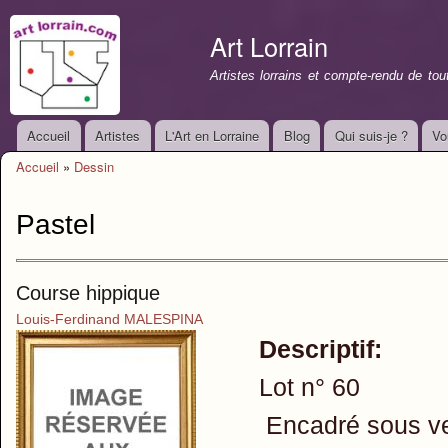
All
con
Art Lorrain
prin
Artistes lorrains et compte-rendu de to
Accueil
Artistes
L'Art en Lorraine
Blog
Qui suis-je ?
Vo
Menu principal
Accueil
»
Dessin
Vous êtes ici
Pastel
Course hippique
Louis-Ferdinand MALESPINA
Descriptif:
Lot n° 60
Encadré sous ve