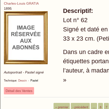
Charles-Louis GRATIA
1895
Descriptif:
Lot n° 62
Signé et daté en
33 x 23 cm. (Peti
Dans un cadre en
étiquettes port
l'auteur, à mada
Autoportrait - Pastel signé
»
Technique:
Dessin
›
Pastel
Détail des Ventes
« premier
‹ précédent
…
6
7