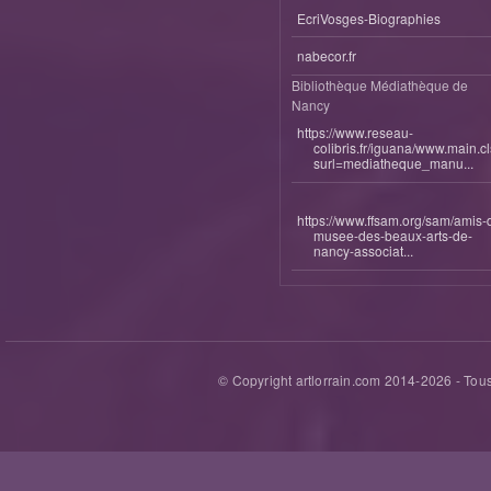
EcriVosges-Biographies
nabecor.fr
Bibliothèque Médiathèque de
Nancy
https://www.reseau-
colibris.fr/iguana/www.main.c
surl=mediatheque_manu...
https://www.ffsam.org/sam/amis-
musee-des-beaux-arts-de-
nancy-associat...
© Copyright artlorrain.com 2014-
2026
- Tous