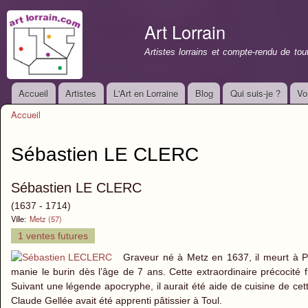
All
con
Art Lorrain
prin
Artistes lorrains et compte-rendu de to
Accueil
Artistes
L'Art en Lorraine
Blog
Qui suis-je ?
Vo
Menu principal
Accueil
Vous êtes ici
Sébastien LE CLERC
Sébastien LE CLERC
(1637 - 1714)
Ville:
Metz (57)
1 ventes futures
Graveur né à Metz en 1637, il meurt à Par
manie le burin dès l’âge de 7 ans. Cette extraordinaire précocité 
Suivant une légende apocryphe, il aurait été aide de cuisine de c
Claude Gellée avait été apprenti pâtissier à Toul.