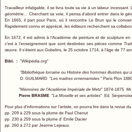
Travailleur infatigable, il se livra toute sa vie à un labeur incessant
géométrie… Cherchant sa voie, il pensa d’abord entrer dans le géni
En 1665, il part pour Paris, où il rencontre Le Brun qui le conva
Rapidement connu et apprécié, les éditeurs recherchent sa collaboratio
En 1672, il est admis à l’Académie de peinture et de sculpture en
c’est à l’enseignement que sont destinées ses pièces comme
Trai
œuvre. Il s’éteint aux Gobelins, le 25 octobre 1714, à l’âge de 77 an
Bibl. :
"
Wikipédia.org
"
"Bibliothèque lorraine ou Histoire des hommes illustres qui ont 
D. GUILMARD "
Les maitres ornemanistes
" Paris Plon 188
"M
émoires de l'Académie Impériale de Metz
" 1874-1875 Mr
Pierre BRASME
"
La Moselle et ses artistes
" Ed. Serpenoi
Pour plus d'informations sur l'artiste, on pourra lire dans la revue d
pp. 209 à 229 sous la plume de Paul Chenut
pp. 230 à 259 sous la plume d' Emile Dacier
pp. 260 à 272 par Jeanne Lejeaux.