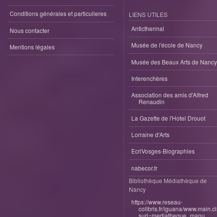
Conditions générales et particulieres
LIENS UTILES
Anticthermal
Nous contacter
Musée de l'école de Nancy
Mentions légales
Musée des Beaux Arts de Nancy
Interenchères
Association des amis d'Alfred
Renaudin
La Gazette de l'Hotel Drouot
Lorraine d'Arts
EcriVosges-Biographies
nabecor.fr
Bibliothèque Médiathèque de
Nancy
https://www.reseau-
colibris.fr/iguana/www.main.c
surl=mediatheque_manu...