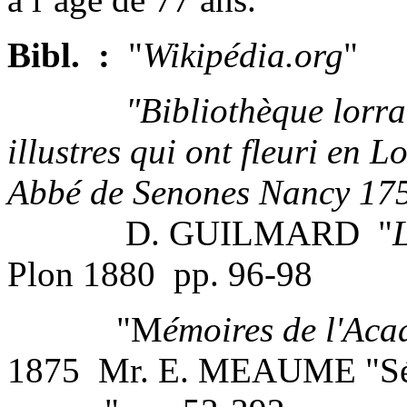
Bibl. :
"
Wikipédia.org
"
"Bibliothèque lorraine
illustres qui ont fleuri en L
Abbé de Senones Nancy 17
D. GUILMARD "
Plon 1880 pp. 96-98
"M
émoires de l'Aca
1875 Mr. E. MEAUME "Séb