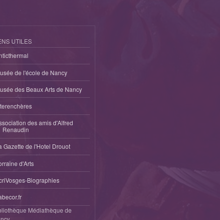
ENS UTILES
nticthermal
usée de l'école de Nancy
usée des Beaux Arts de Nancy
nterenchères
ssociation des amis d'Alfred
Renaudin
a Gazette de l'Hotel Drouot
orraine d'Arts
criVosges-Biographies
abecor.fr
bliothèque Médiathèque de
ncy