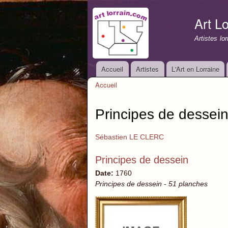
Art Lo
Artistes lo
Accueil
Artistes
L'Art en Lorraine
Menu principal
Accueil
Vous êtes ici
Principes de dessei
Sébastien LE CLERC
Principes de dessein
Date:
1760
Principes de dessein - 51 planches