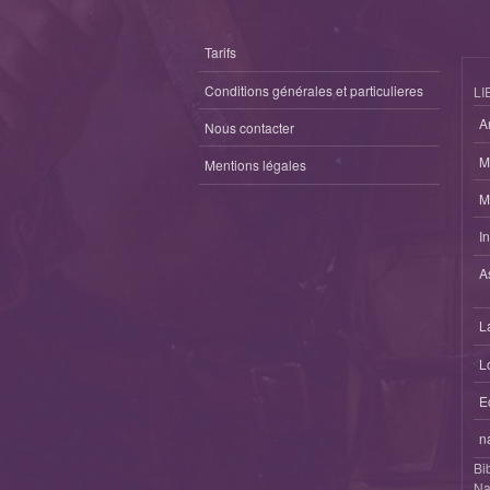
Tarifs
Conditions générales et particulieres
LI
A
Nous contacter
M
Mentions légales
M
I
A
L
L
E
n
Bi
Na