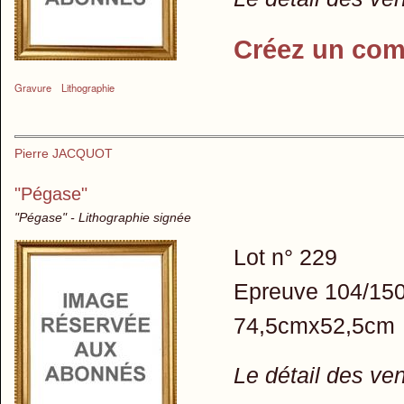
Créez un com
Gravure
Lithographie
Pierre JACQUOT
"Pégase"
"Pégase" - Lithographie signée
Lot n° 229
Epreuve 104/15
74,5cmx52,5cm
Le détail des ve