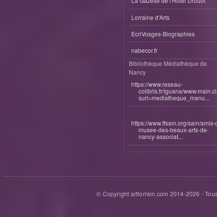
La Gazette de l'Hotel Drouot
Lorraine d'Arts
EcriVosges-Biographies
nabecor.fr
Bibliothèque Médiathèque de
Nancy
https://www.reseau-
colibris.fr/iguana/www.main.c
surl=mediatheque_manu...
https://www.ffsam.org/sam/amis-
musee-des-beaux-arts-de-
nancy-associat...
© Copyright artlorrain.com 2014-
2026
- Tous