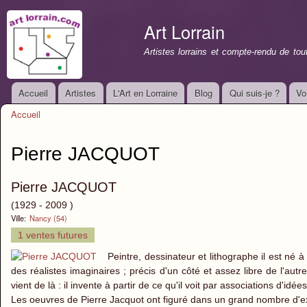
All
con
Art Lorrain
prin
Artistes lorrains et compte-rendu de to
Accueil
Artistes
L'Art en Lorraine
Blog
Qui suis-je ?
Vo
Menu principal
Accueil
Vous êtes ici
Pierre JACQUOT
Pierre JACQUOT
(1929 - 2009 )
Ville:
Nancy (54)
1 ventes futures
Peintre, dessinateur et lithographe il est né
des réalistes imaginaires ; précis d'un côté et assez libre de l'autre
vient de là : il invente à partir de ce qu'il voit par associations d'idé
Les oeuvres de Pierre Jacquot ont figuré dans un grand nombre d'ex