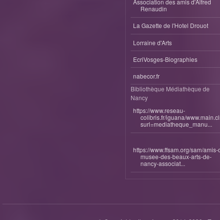
Association des amis d'Alfred
Renaudin
La Gazette de l'Hotel Drouot
Lorraine d'Arts
EcriVosges-Biographies
nabecor.fr
Bibliothèque Médiathèque de
Nancy
https://www.reseau-
colibris.fr/iguana/www.main.c
surl=mediatheque_manu...
https://www.ffsam.org/sam/amis-
musee-des-beaux-arts-de-
nancy-associat...