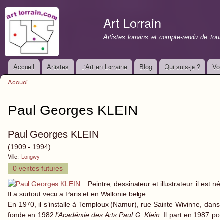
All
con
Art Lorrain
prin
Artistes lorrains et compte-rendu de to
Accueil
Artistes
L'Art en Lorraine
Blog
Qui suis-je ?
Vo
Menu principal
Accueil
Vous êtes ici
Paul Georges KLEIN
Paul Georges KLEIN
(1909 - 1994)
Ville:
Longwy
0 ventes futures
Peintre, dessinateur et illustrateur, il es
Il a surtout vécu à Paris et en Wallonie belge.
En 1970, il s’installe à Temploux (Namur), rue Sainte Wivinne, dan
fonde en 1982
l’Académie des Arts Paul G. Klein
. Il part en 1987 p