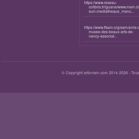
https://www.reseau-
colibris.fr/iguana/www.main.c
surl=mediatheque_manu...
https://www.ffsam.org/sam/amis-
musee-des-beaux-arts-de-
nancy-associat...
© Copyright artlorrain.com 2014-
2026
- Tous