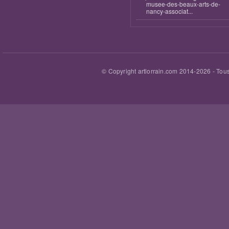
musee-des-beaux-arts-de-
nancy-associat...
© Copyright artlorrain.com 2014-
2026
- Tous