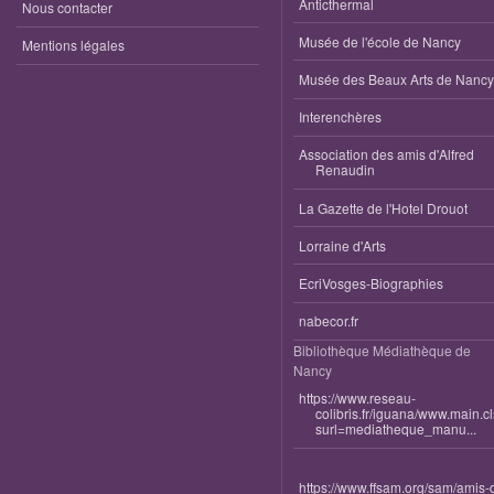
Anticthermal
Nous contacter
Musée de l'école de Nancy
Mentions légales
Musée des Beaux Arts de Nancy
Interenchères
Association des amis d'Alfred
Renaudin
La Gazette de l'Hotel Drouot
Lorraine d'Arts
EcriVosges-Biographies
nabecor.fr
Bibliothèque Médiathèque de
Nancy
https://www.reseau-
colibris.fr/iguana/www.main.c
surl=mediatheque_manu...
https://www.ffsam.org/sam/amis-