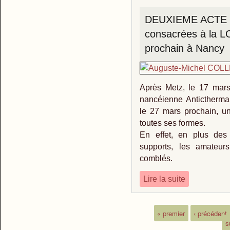
DEUXIEME ACTE de
consacrées à la 
prochain à Nancy
Après Metz, le 17 mars 
nancéienne Antictherma
le 27 mars prochain, un
toutes ses formes.
En effet, en plus des 
supports, les amateur
comblés.
Lire la suite
« premier
‹ précédent
s
Pages