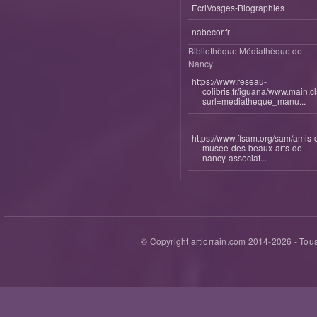
EcriVosges-Biographies
nabecor.fr
Bibliothèque Médiathèque de
Nancy
https://www.reseau-
colibris.fr/iguana/www.main.c
surl=mediatheque_manu...
https://www.ffsam.org/sam/amis-
musee-des-beaux-arts-de-
nancy-associat...
© Copyright artlorrain.com 2014-
2026
- Tous