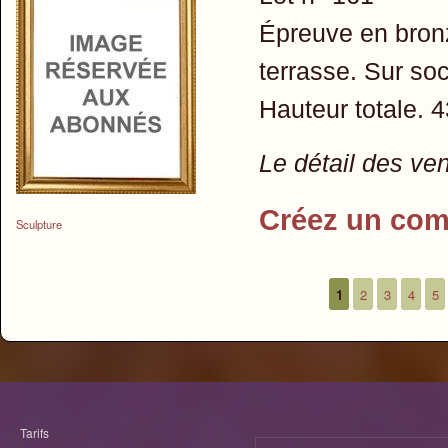
Épreuve en bronz
terrasse. Sur soc
Hauteur totale. 
Le détail des ve
Créez un com
Sculpture
1
2
3
4
5
Pages
Tarifs