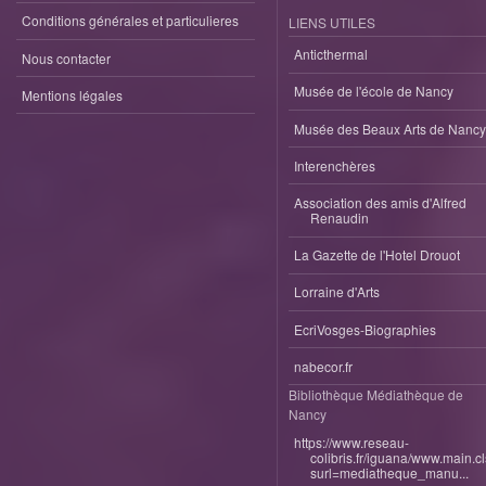
Conditions générales et particulieres
LIENS UTILES
Anticthermal
Nous contacter
Musée de l'école de Nancy
Mentions légales
Musée des Beaux Arts de Nancy
Interenchères
Association des amis d'Alfred
Renaudin
La Gazette de l'Hotel Drouot
Lorraine d'Arts
EcriVosges-Biographies
nabecor.fr
Bibliothèque Médiathèque de
Nancy
https://www.reseau-
colibris.fr/iguana/www.main.c
surl=mediatheque_manu...