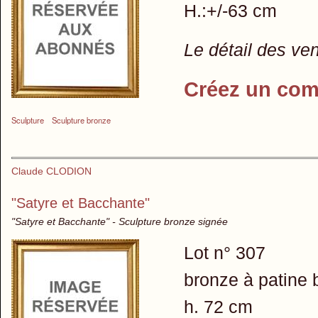
H.:+/-63 cm
Le détail des ve
Créez un com
Sculpture
Sculpture bronze
Claude CLODION
"Satyre et Bacchante"
"Satyre et Bacchante" - Sculpture bronze signée
Lot n° 307
bronze à patine 
h. 72 cm