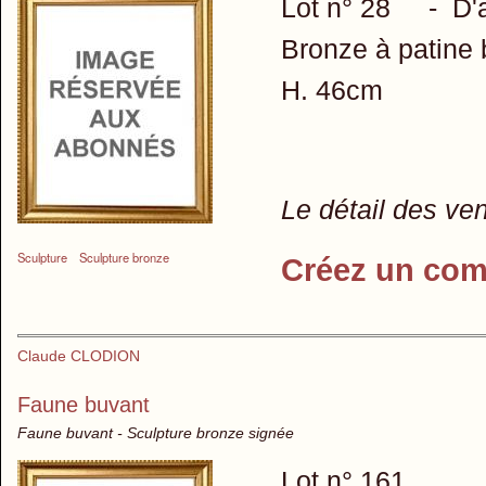
Lot n° 28 - D'ap
Bronze à patine 
H. 46cm
Le détail des ve
Sculpture
Sculpture bronze
Créez un com
Claude CLODION
Faune buvant
Faune buvant - Sculpture bronze signée
Lot n° 161