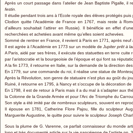
Après un court passage dans l’atelier de Jean Baptiste Pigalle, i
festin
.
Il étudie pendant trois ans à l’Ecole royale des élèves protégés pui
Clodion quitte l’Académie de France en 1767, mais reste à Rome
d’ailleurs souhaitait l’attirer en Russie). Il bénéficie en effet d’
recherchées et achetées avant même qu’elles soient achevées.
Sommé de rentrer en France, il revient à Paris en 1771, après neuf 
Il est agrée à l’Académie en 1773 sur un modèle de
Jupiter prêt à l
A Paris, aidé par ses frères, il exécute des statuettes en terre cu
par l’aristocratie et la bourgeoisie de l’époque et qui font sa réputati
A la fin 1773, il retourne en Italie, sur la demande de la direction 
En 1779, sur une commande du roi, il réalise une statue de
Montesq
Après la Révolution, son genre de statuaire n’est plus au goût du jou
Ruiné, il retourne en 1795, à Nancy et s’occupe de la décoration de m
En 1798, il est de retour à Paris mais il a du mal à s’adapter aux
la Colonne de la Grande Armée et pour l’Arc de Triomphe du Carrou
Son style a été imité par de nombreux sculpteurs, souvent en repro
Il épouse en 1781, Catherine Flore Pajou, fille du sculpteur Aug
Marguerite Augustine, le quitte pour suivre le sculpteur Joseph Char
Sous la plume de G. Varenne, ce parfait connaisseur du monde artist
long et très documenté article sur la vie nancéienne de l'artiste pp. 