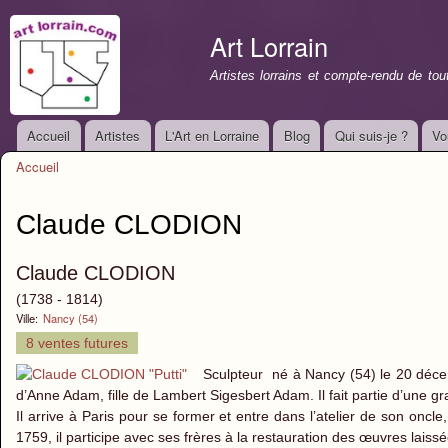
All
con
Art Lorrain
prin
Artistes lorrains et compte-rendu de to
Accueil
Artistes
L'Art en Lorraine
Blog
Qui suis-je ?
Vo
Menu principal
Accueil
Vous êtes ici
Claude CLODION
Claude CLODION
(1738 - 1814)
Ville:
Nancy (54)
8 ventes futures
Sculpteur né à Nancy (54) le 20 déce
d’Anne Adam, fille de Lambert Sigesbert Adam. Il fait partie d’une gr
Il arrive à Paris pour se former et entre dans l’atelier de son on
1759, il participe avec ses frères à la restauration des œuvres lais