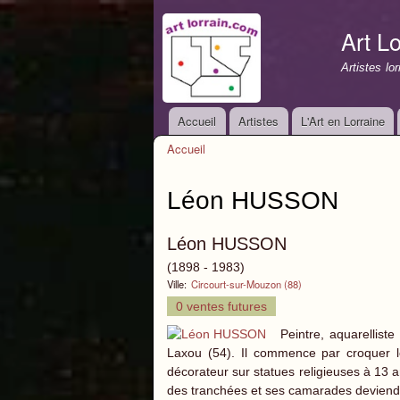
Art Lo
Artistes lo
Accueil
Artistes
L'Art en Lorraine
Menu principal
Accueil
Vous êtes ici
Léon HUSSON
Léon HUSSON
(1898 - 1983)
Ville:
Circourt-sur-Mouzon (88)
0 ventes futures
Peintre, aquarellist
Laxou (54). Il commence par croquer l
décorateur sur statues religieuses à 13 a
des tranchées et ses camarades deviendro