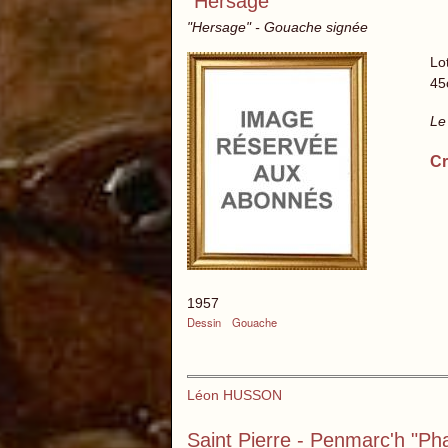
"Hersage"
"Hersage" - Gouache signée
Lo
45
Le
Cr
1957
Dessin
Gouache
Léon HUSSON
Saint Pierre - Penmarc'h "Ph