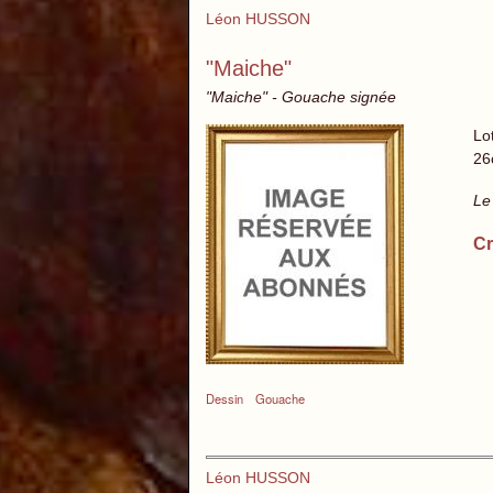
Léon HUSSON
"Maiche"
"Maiche" - Gouache signée
Lo
26
Le
Cr
Dessin
Gouache
Léon HUSSON