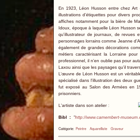
En 1923, Léon Husson entre chez Art e
illustrations d’étiquettes pour divers p
affiches notamment pour la bière de Maxé
Idoux, époque à laquelle Léon Husson se 
qu'illustrateur de journaux, de revues
personnages lorrains comme Jeanne d’Arc a
également de grandes décorations comme 
métiers caractérisant la Lorraine pour
professionnel, il n’en oublie pas pour auta
Laxou ainsi que les paysages qu’il traver
L’œuvre de Léon Husson est un véritabl
spécialisé dans l'illustration des deux g
fut exposé au Salon des Armées en 1
prisonniers.
L'artiste dans son atelier :
Bibl :
"
http://www.camembert-museum
Catégorie:
Peintre
Aquarelliste
Graveur