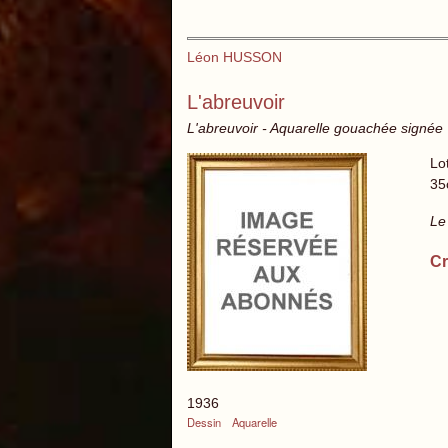
Léon HUSSON
L'abreuvoir
L'abreuvoir - Aquarelle gouachée signée
Lo
35
Le
Cr
1936
Dessin
Aquarelle