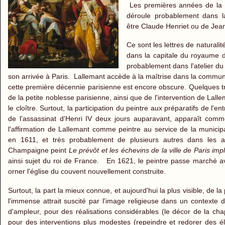
Les premières années de la 
déroule probablement dans la
être Claude Henriet ou de Jean
Ce sont les lettres de natural
dans la capitale du royaume d
probablement dans l'atelier d
son arrivée à Paris. Lallemant accède à la maîtrise dans la communa
cette première décennie parisienne est encore obscure. Quelques tr
de la petite noblesse parisienne, ainsi que de l'intervention de Lall
le cloître. Surtout, la participation du peintre aux préparatifs de l
de l'assassinat d'Henri IV deux jours auparavant, apparaît c
l'affirmation de Lallemant comme peintre au service de la municipalit
en 1611, et très probablement de plusieurs autres dans les a
Champaigne peint
Le prévôt et les échevins de la ville de Paris im
ainsi sujet du roi de France. En 1621, le peintre passe marché ave
orner l'église du couvent nouvellement construite.
Surtout, la part la mieux connue, et aujourd'hui la plus visible, de 
l'immense attrait suscité par l'image religieuse dans un contexte de
d'ampleur, pour des réalisations considérables (le décor de la 
pour des interventions plus modestes (repeindre et redorer des él