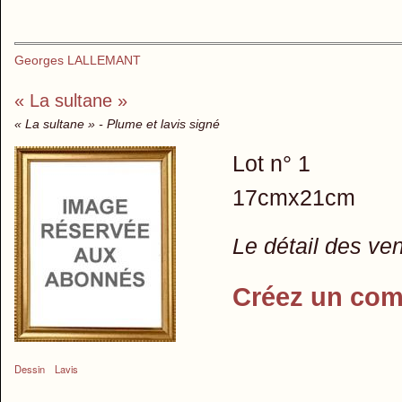
Georges LALLEMANT
« La sultane »
« La sultane » - Plume et lavis signé
Lot n° 1
17cmx21cm
Le détail des ve
Créez un com
Dessin
Lavis