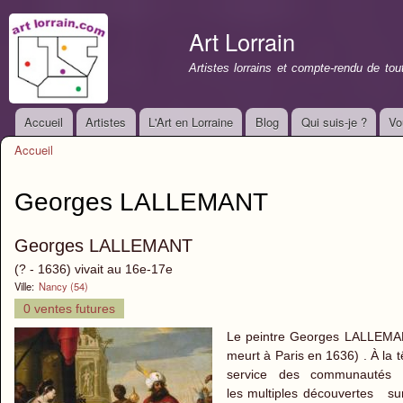
All
con
Art Lorrain
prin
Artistes lorrains et compte-rendu de to
Accueil
Artistes
L'Art en Lorraine
Blog
Qui suis-je ?
Vo
Menu principal
Accueil
Vous êtes ici
Georges LALLEMANT
Georges LALLEMANT
(? - 1636) vivait au 16e-17e
Ville:
Nancy (54)
0 ventes futures
Le peintre Georges LALLEMA
meurt à Paris en 1636) . À la t
service des communautés r
les multiples découvertes sur