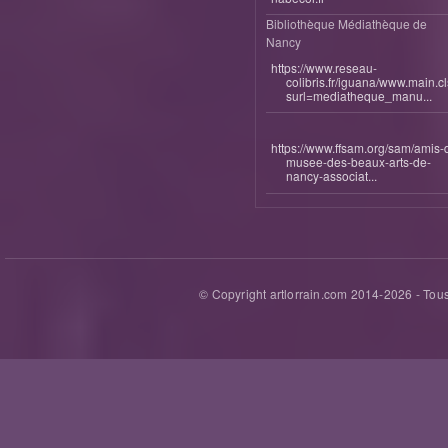
Bibliothèque Médiathèque de
Nancy
https://www.reseau-
colibris.fr/iguana/www.main.c
surl=mediatheque_manu...
https://www.ffsam.org/sam/amis-
musee-des-beaux-arts-de-
nancy-associat...
© Copyright artlorrain.com 2014-
2026
- Tous