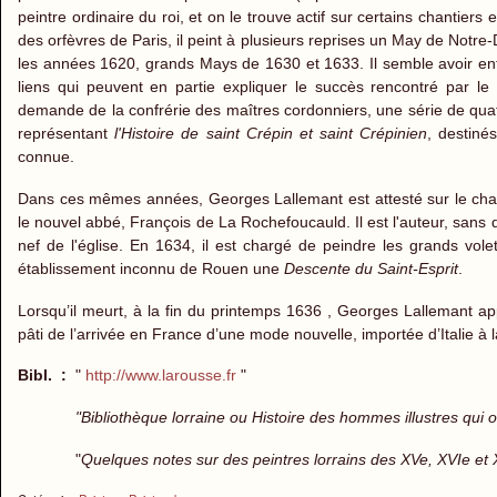
peintre ordinaire du roi, et on le trouve actif sur certains chantie
des orfèvres de Paris, il peint à plusieurs reprises un May de Notr
les années 1620, grands Mays de 1630 et 1633. Il semble avoir entr
liens qui peuvent en partie expliquer le succès rencontré par l
demande de la confrérie des maîtres cordonniers, une série de quatre
représentant
l'Histoire de saint Crépin et saint Crépinien
, destiné
connue.
Dans ces mêmes années, Georges Lallemant est attesté sur le chant
le nouvel abbé, François de La Rochefoucauld. Il est l'auteur, sans d
nef de l'église. En 1634, il est chargé de peindre les grands vol
établissement inconnu de Rouen une
Descente du Saint-Esprit
.
Lorsqu’il meurt, à la fin du printemps 1636 , Georges Lallemant app
pâti de l’arrivée en France d’une mode nouvelle, importée d’Italie 
Bibl. :
"
http://www.larousse.fr
"
"Bibliothèque lorraine ou Histoire des hommes illustres qui 
"
Quelques notes sur des peintres lorrains des XVe, XVIe et 