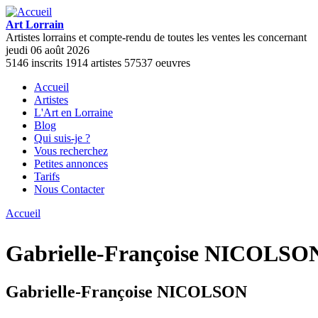
Aller au contenu principal
Art Lorrain
Artistes lorrains et compte-rendu de toutes les ventes les concernant
jeudi 06 août 2026
5146
inscrits
1914
artistes
57537
oeuvres
Accueil
Artistes
Menu principal
L'Art en Lorraine
Blog
Qui suis-je ?
Vous recherchez
Petites annonces
Tarifs
Nous Contacter
Accueil
Vous êtes ici
Gabrielle-Françoise NICOLSO
Gabrielle-Françoise NICOLSON