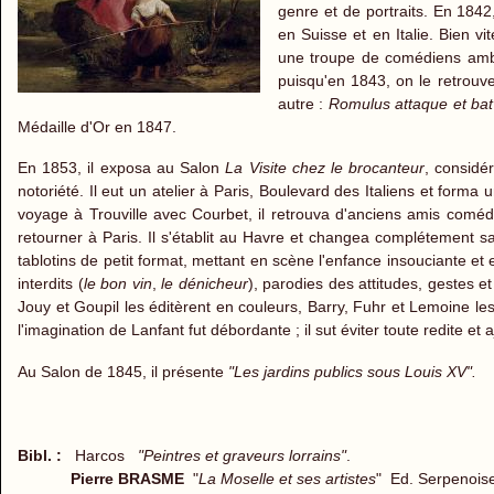
genre et de portraits. En 1842
en Suisse et en Italie. Bien v
une troupe de comédiens ambul
puisqu'en 1843, on le retrouv
autre :
Romulus attaque et bat
Médaille d'Or en 1847.
En 1853, il exposa au Salon
La Visite chez le brocanteur
, considé
notoriété. Il eut un atelier à Paris, Boulevard des Italiens et forma
voyage à Trouville avec Courbet, il retrouva d'anciens amis comédi
retourner à Paris. Il s'établit au Havre et changea complétement s
tablotins de petit format, mettant en scène l'enfance insouciante et 
interdits (
le bon vin
,
l
e dénicheur
), parodies des attitudes, gestes 
Jouy et Goupil les éditèrent en couleurs, Barry, Fuhr et Lemoine l
l'imagination de Lanfant fut débordante ; il sut éviter toute redite e
Au Salon de 1845, il présente
"Les jardins publics sous Louis XV".
Bibl. :
Harcos
"Peintres et graveurs lorrains"
.
Pierre BRASME
"
La Moselle et ses artistes
" Ed. Serpenoi