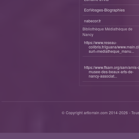
EcriVosges-Biographies
nabecor.fr
Bibliothèque Médiathèque de
Nancy
https://www.reseau-
colibris.fr/iguana/www.main.c
surl=mediatheque_manu...
https://www.ffsam.org/sam/amis-
musee-des-beaux-arts-de-
nancy-associat...
© Copyright artlorrain.com 2014-
2026
- Tous