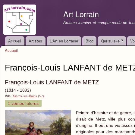
All
con
Art Lorrain
prin
Artistes lorrains et compte-rendu de to
Accueil
Artistes
L'Art en Lorraine
Blog
Qui suis-je ?
Vo
Menu principal
Accueil
Vous êtes ici
François-Louis LANFANT de MET
François-Louis LANFANT de METZ
(1814 - 1892)
Ville:
Sierck-les-Bains (57)
1 ventes futures
Peintre d'histoire et de genre,
disait de Metz, ville plus co
d'origine. Il eut une vie asse
originales pour des marchands d