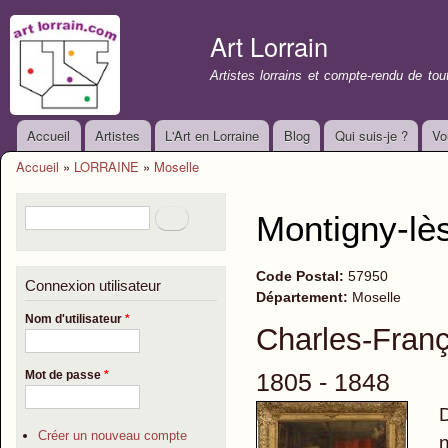
All
con
Art Lorrain
prin
Artistes lorrains et compte-rendu de to
Accueil
Artistes
L'Art en Lorraine
Blog
Qui suis-je ?
Vo
Menu principal
Accueil
»
LORRAINE
»
Moselle
Vous êtes ici
Formulaire de recherche
Rechercher
Montigny-lè
Code Postal:
57950
Connexion utilisateur
Département:
Moselle
Nom d'utilisateur
*
Charles-Fra
1805 - 1848
Mot de passe
*
D
Créer un nouveau compte
n