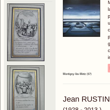
M
l
p
u
c
p
g
c
i
Montigny-lès-Metz (57)
Jean RUSTIN
(1928 - 2013 )