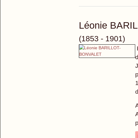
Léonie BAR
(1853 - 1901)
P
d
J
p
1
d
A
A
p