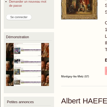
Demander un nouveau mot
S
de passe
S
O
L
Démonstration
I
T
Montigny-lès-Metz (57)
Albert HAEFE
Petites annonces