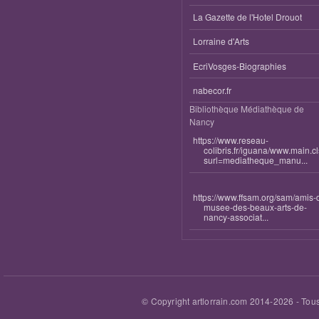
La Gazette de l'Hotel Drouot
Lorraine d'Arts
EcriVosges-Biographies
nabecor.fr
Bibliothèque Médiathèque de
Nancy
https://www.reseau-
colibris.fr/iguana/www.main.c
surl=mediatheque_manu...
https://www.ffsam.org/sam/amis-
musee-des-beaux-arts-de-
nancy-associat...
© Copyright artlorrain.com 2014-
2026
- Tous