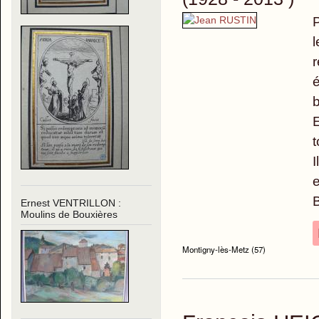
P
l
r
é
b
E
t
I
e
B
Ernest VENTRILLON :
Moulins de Bouxières
Montigny-lès-Metz (57)