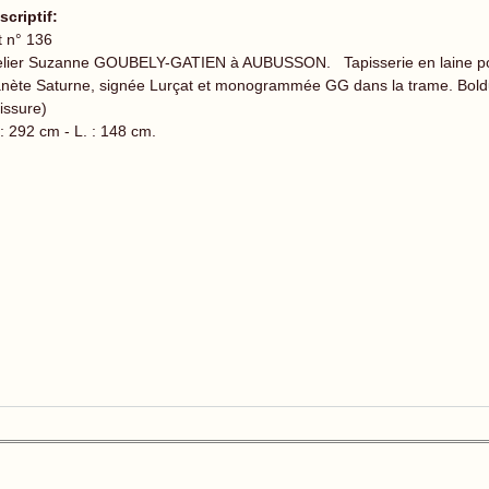
scriptif:
t n° 136
elier Suzanne GOUBELY-GATIEN à AUBUSSON. Tapisserie en laine pol
anète Saturne, signée Lurçat et monogrammée GG dans la trame. Bol
issure)
 : 292 cm - L. : 148 cm.