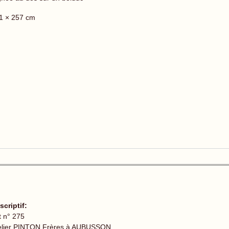
1 × 257 cm
scriptif:
t n° 275
elier PINTON Frères à AUBUSSON