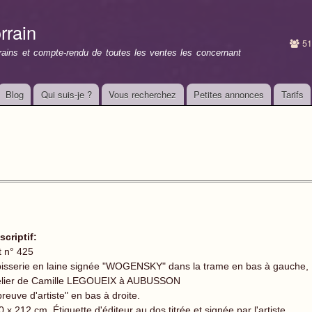
Aller au
contenu
rrain
principal
51
rrains et compte-rendu de toutes les ventes les concernant
Blog
Qui suis-je ?
Vous recherchez
Petites annonces
Tarifs
scriptif:
t n° 425
pisserie en laine signée "WOGENSKY" dans la trame en bas à gauche,
elier de Camille LEGOUEIX à AUBUSSON
reuve d'artiste" en bas à droite.
 x 212 cm. Étiquette d'éditeur au dos titrée et signée par l'artiste.