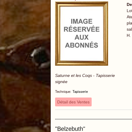
De
Lo
At
pl
sal
H.
Saturne et les Coqs - Tapisserie
signée
Technique:
Tapisserie
Détail des Ventes
"Belzebuth"