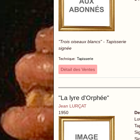
"Trois oiseaux blancs" - Tapisserie
signée
Technique:
Tapisserie
Détail des Ventes
"La lyre d'Orphée"
Jean LURÇAT
1950
De
Lo
Ta
Si
Si