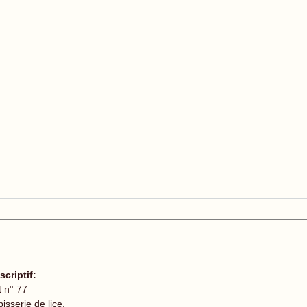
scriptif:
t n° 77
isserie de lice.