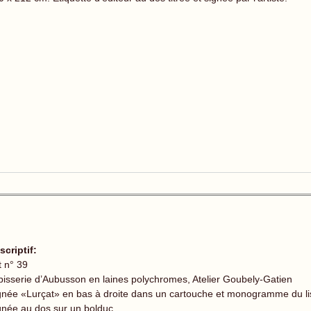
scriptif:
t n° 39
pisserie d’Aubusson en laines polychromes, Atelier Goubely-Gatien
gnée «Lurçat» en bas à droite dans un cartouche et monogramme du li
gnée au dos sur un bolduc