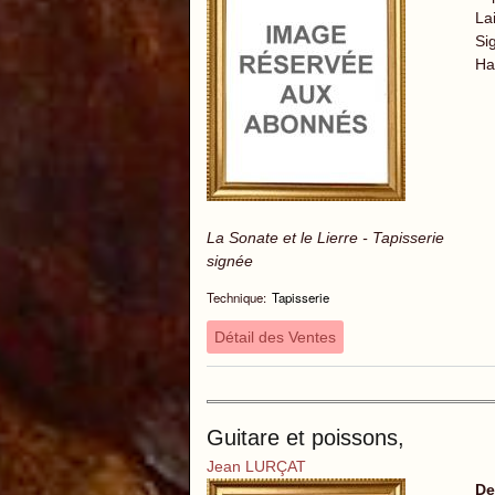
La
Si
Ha
La Sonate et le Lierre - Tapisserie
signée
Technique:
Tapisserie
Détail des Ventes
Guitare et poissons,
Jean LURÇAT
De