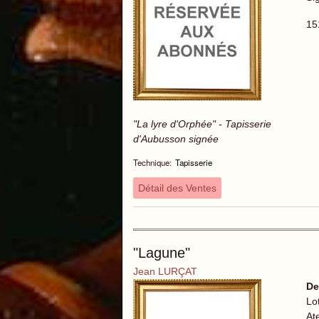
15
"La lyre d'Orphée" - Tapisserie
d'Aubusson signée
Technique:
Tapisserie
Détail des Ventes
"Lagune"
Jean LURÇAT
De
Lo
At