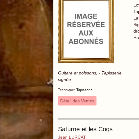
Lo
Tap
La
Si
dro
Ha
Guitare et poissons, - Tapisserie
signée
Technique:
Tapisserie
Détail des Ventes
Saturne et les Coqs
Jean LURÇAT