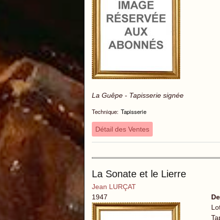
La Guêpe - Tapisserie signée
Technique:
Tapisserie
Détail des Ventes
La Sonate et le Lierre
Jean LURÇAT
1947
De
Lo
Tap