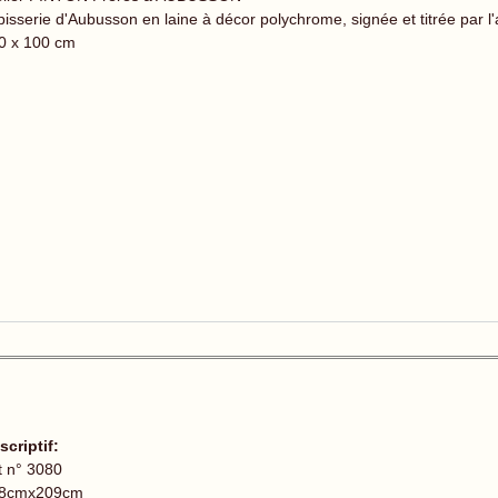
isserie d'Aubusson en laine à décor polychrome, signée et titrée par l'a
0 x 100 cm
scriptif:
t n° 3080
8cmx209cm