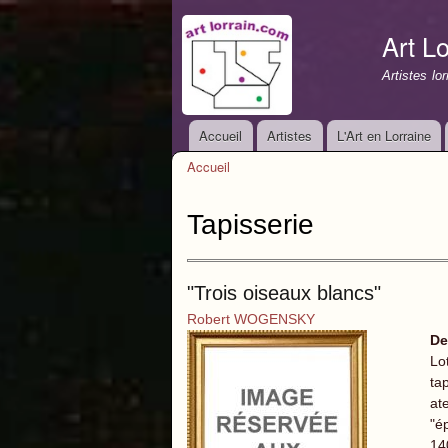
Art Lo
Artistes lo
Accueil
Artistes
L'Art en Lorraine
Menu principal
Accueil
Vous êtes ici
Tapisserie
"Trois oiseaux blancs"
Robert WOGENSKY
De
Lo
ta
at
"ép
140