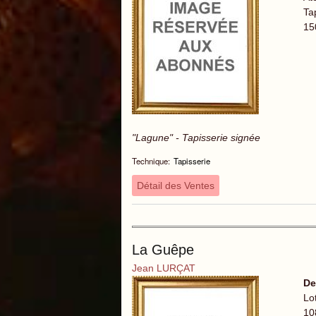
Tap
15
"Lagune" - Tapisserie signée
Technique:
Tapisserie
Détail des Ventes
La Guêpe
Jean LURÇAT
De
Lo
10