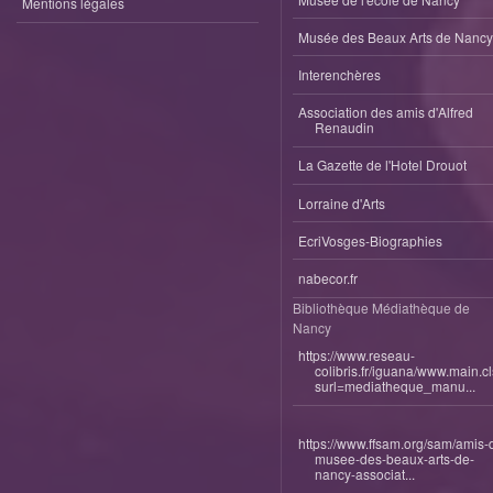
Mentions légales
Musée des Beaux Arts de Nancy
Interenchères
Association des amis d'Alfred
Renaudin
La Gazette de l'Hotel Drouot
Lorraine d'Arts
EcriVosges-Biographies
nabecor.fr
Bibliothèque Médiathèque de
Nancy
https://www.reseau-
colibris.fr/iguana/www.main.c
surl=mediatheque_manu...
https://www.ffsam.org/sam/amis-
musee-des-beaux-arts-de-
nancy-associat...