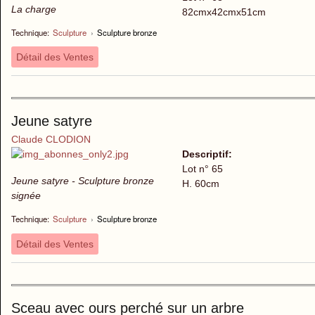
La charge
82cmx42cmx51cm
Technique:
Sculpture
›
Sculpture bronze
Détail des Ventes
Jeune satyre
Claude CLODION
Descriptif:
Lot n° 65
Jeune satyre - Sculpture bronze
H. 60cm
signée
Technique:
Sculpture
›
Sculpture bronze
Détail des Ventes
Sceau avec ours perché sur un arbre