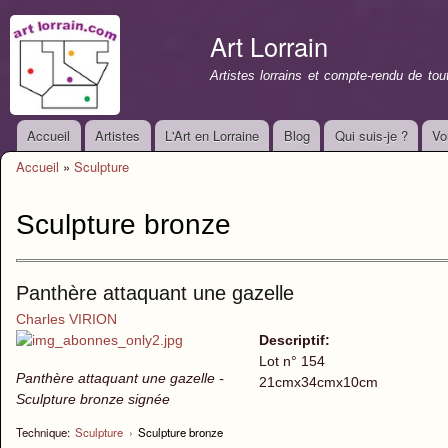
All
con
Art Lorrain
prin
Artistes lorrains et compte-rendu de to
Accueil
Artistes
L'Art en Lorraine
Blog
Qui suis-je ?
Vo
Menu principal
Accueil
»
Sculpture
Vous êtes ici
Sculpture bronze
Panthère attaquant une gazelle
Charles VIRION
Descriptif:
Lot n° 154
Panthère attaquant une gazelle -
21cmx34cmx10cm
Sculpture bronze signée
Technique:
Sculpture
›
Sculpture bronze