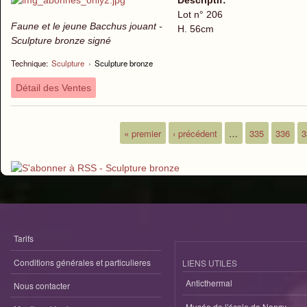
Descriptif:
Lot n° 206
Faune et le jeune Bacchus jouant -
H. 56cm
Sculpture bronze signé
Technique:
Sculpture
›
Sculpture bronze
Détail des Ventes
« premier
‹ précédent
…
335
336
3
Pages
Tarifs
Conditions générales et particulieres
LIENS UTILES
Anticthermal
Nous contacter
Musée de l'école de Nancy