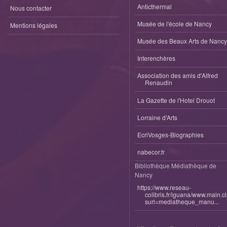
Anticthermal
Nous contacter
Musée de l'école de Nancy
Mentions légales
Musée des Beaux Arts de Nancy
Interenchères
Association des amis d'Alfred
Renaudin
La Gazette de l'Hotel Drouot
Lorraine d'Arts
EcriVosges-Biographies
nabecor.fr
Bibliothèque Médiathèque de
Nancy
https://www.reseau-
colibris.fr/iguana/www.main.c
surl=mediatheque_manu...