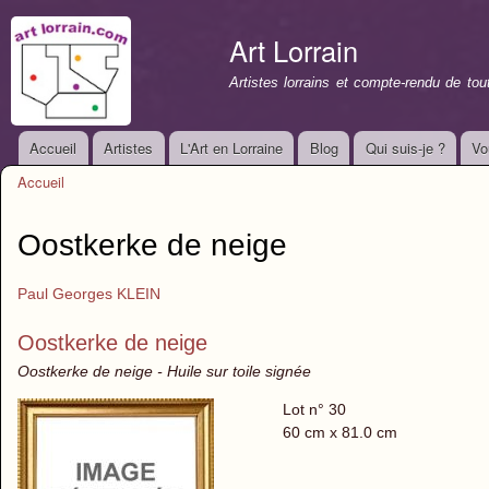
All
con
Art Lorrain
prin
Artistes lorrains et compte-rendu de to
Accueil
Artistes
L'Art en Lorraine
Blog
Qui suis-je ?
Vo
Menu principal
Accueil
Vous êtes ici
Oostkerke de neige
Paul Georges KLEIN
Oostkerke de neige
Oostkerke de neige - Huile sur toile signée
Lot n° 30
60 cm x 81.0 cm