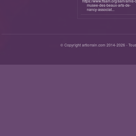
https://www.ffsam.org/sam/amis-
musee-des-beaux-arts-de-
nancy-associat...
© Copyright artlorrain.com 2014-
2026
- Tous