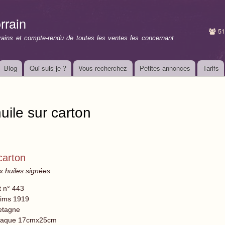
Aller au
contenu
rrain
principal
51
rrains et compte-rendu de toutes les ventes les concernant
Blog
Qui suis-je ?
Vous recherchez
Petites annonces
Tarifs
huile sur carton
 carton
ux huiles signées
t n° 443
ims 1919
etagne
aque 17cmx25cm