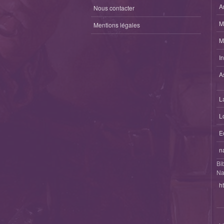
A
Nous contacter
M
Mentions légales
M
I
A
L
L
E
n
Bi
Na
h