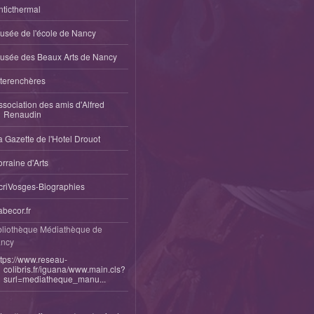
nticthermal
usée de l'école de Nancy
usée des Beaux Arts de Nancy
nterenchères
ssociation des amis d'Alfred
Renaudin
a Gazette de l'Hotel Drouot
orraine d'Arts
criVosges-Biographies
abecor.fr
bliothèque Médiathèque de
ncy
ttps://www.reseau-
colibris.fr/iguana/www.main.cls?
surl=mediatheque_manu...