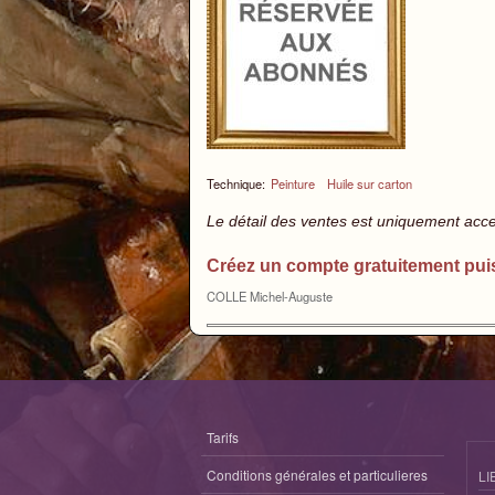
Technique:
Peinture
Huile sur carton
Le détail des ventes est uniquement acc
Créez un compte gratuitement pui
COLLE Michel-Auguste
Tarifs
Conditions générales et particulieres
LI