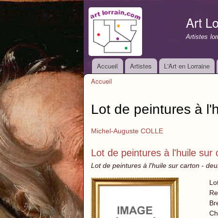
Art Lo
Artistes lo
Accueil
Artistes
L'Art en Lorraine
Menu principal
Accueil
Vous êtes ici
Lot de peintures à l'
Michel-Auguste COLLE
Lot de peintures à l'huile sur
Lot de peintures à l'huile sur carton - de
Lo
Re
Br
Ch