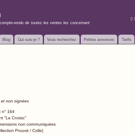
Aller au
contenu
n
principal
t compte-rendu de toutes les ventes les concernant
Blog
Qui suis-je ?
Vous recherchez
Petites annonces
Tarifs
 et non signées
t n° 164
nt "Le Croisic"
mensions non communiquées
llection Prouvé / Colle)