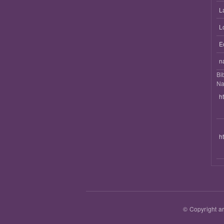
L
L
E
n
Bi
Na
h
h
© Copyright ar