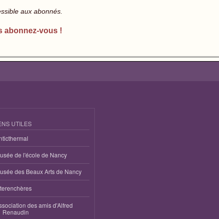
essible aux abonnés.
s abonnez-vous !
ENS UTILES
nticthermal
usée de l'école de Nancy
usée des Beaux Arts de Nancy
nterenchères
ssociation des amis d'Alfred
Renaudin