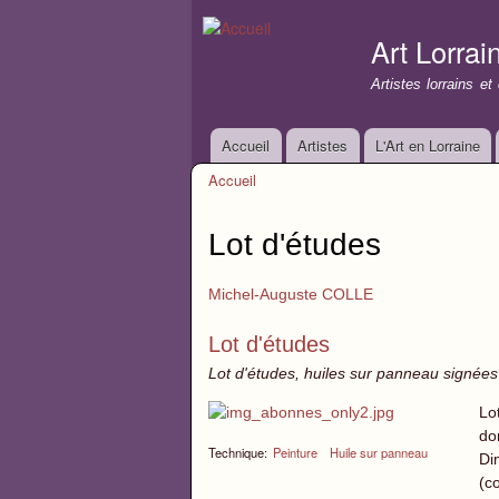
Art Lorrai
Artistes lorrains e
Accueil
Artistes
L'Art en Lorraine
Menu principal
Accueil
Vous êtes ici
Lot d'études
Michel-Auguste COLLE
Lot d'études
Lot d'études, huiles sur panneau signées
Lo
do
Technique:
Peinture
Huile sur panneau
Di
(co