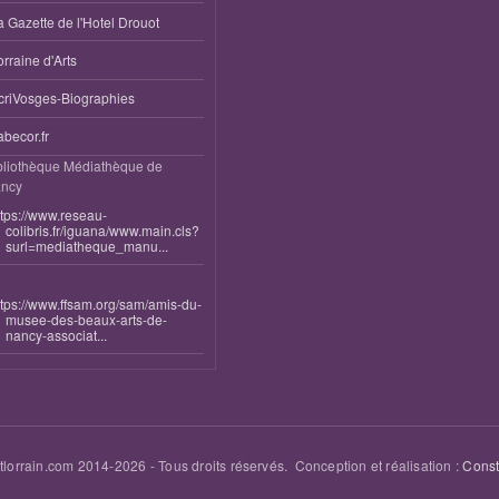
a Gazette de l'Hotel Drouot
orraine d'Arts
criVosges-Biographies
abecor.fr
bliothèque Médiathèque de
ncy
ttps://www.reseau-
colibris.fr/iguana/www.main.cls?
surl=mediatheque_manu...
ttps://www.ffsam.org/sam/amis-du-
musee-des-beaux-arts-de-
nancy-associat...
tlorrain.com 2014-
2026
- Tous droits réservés. Conception et réalisation :
Cons