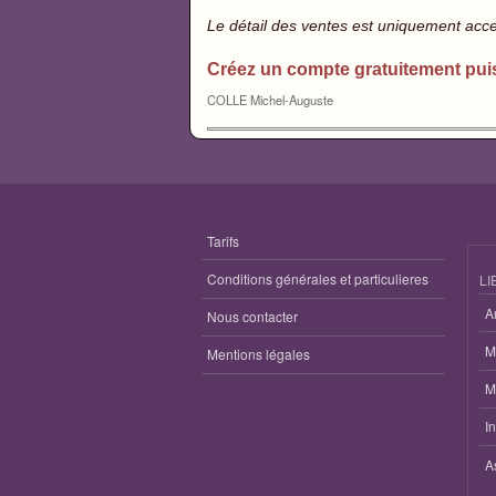
Le détail des ventes est uniquement acc
Créez un compte gratuitement pui
COLLE Michel-Auguste
Tarifs
Conditions générales et particulieres
LI
A
Nous contacter
M
Mentions légales
M
I
A