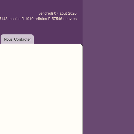
vendredi 07 août 2026
5148
inscrits
1919
artistes
57546
oeuvres
Nous Contacter