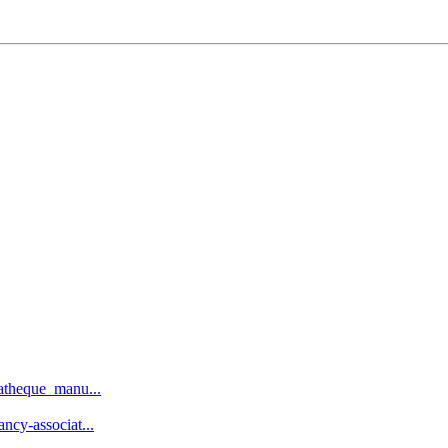
iatheque_manu...
ncy-associat...