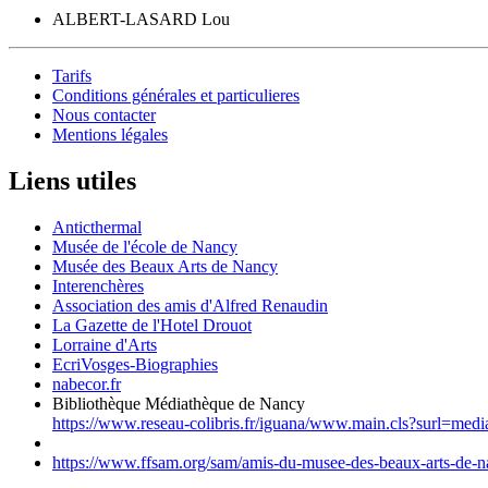
ALBERT-LASARD Lou
Tarifs
Conditions générales et particulieres
Nous contacter
Mentions légales
Liens utiles
Anticthermal
Musée de l'école de Nancy
Musée des Beaux Arts de Nancy
Interenchères
Association des amis d'Alfred Renaudin
La Gazette de l'Hotel Drouot
Lorraine d'Arts
EcriVosges-Biographies
nabecor.fr
Bibliothèque Médiathèque de Nancy
https://www.reseau-colibris.fr/iguana/www.main.cls?surl=med
https://www.ffsam.org/sam/amis-du-musee-des-beaux-arts-de-na