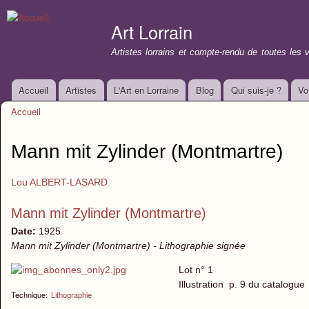
All
con
Art Lorrain
prin
Artistes lorrains et compte-rendu de toutes les 
Accueil
Artistes
L'Art en Lorraine
Blog
Qui suis-je ?
Vo
Menu principal
Accueil
Vous êtes ici
Mann mit Zylinder (Montmartre)
Lou ALBERT-LASARD
Mann mit Zylinder (Montmartre)
Date:
1925
Mann mit Zylinder (Montmartre) - Lithographie signée
Lot n° 1
Illustration p.
Technique:
Lithographie