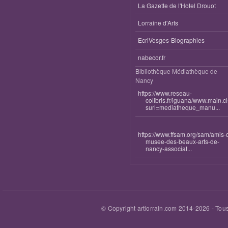
La Gazette de l'Hotel Drouot
Lorraine d'Arts
EcriVosges-Biographies
nabecor.fr
Bibliothèque Médiathèque de
Nancy
https://www.reseau-
colibris.fr/iguana/www.main.c
surl=mediatheque_manu...
https://www.ffsam.org/sam/amis-
musee-des-beaux-arts-de-
nancy-associat...
© Copyright artlorrain.com 2014-
2026
- Tous