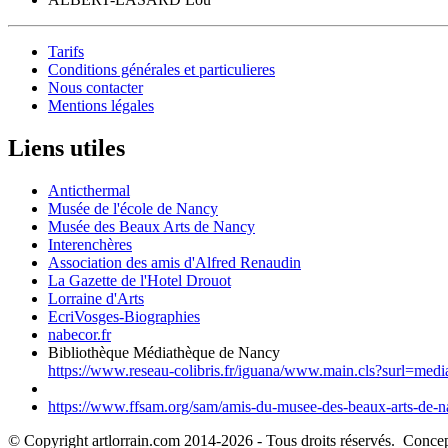
Tarifs
Conditions générales et particulieres
Nous contacter
Mentions légales
Liens utiles
Anticthermal
Musée de l'école de Nancy
Musée des Beaux Arts de Nancy
Interenchères
Association des amis d'Alfred Renaudin
La Gazette de l'Hotel Drouot
Lorraine d'Arts
EcriVosges-Biographies
nabecor.fr
Bibliothèque Médiathèque de Nancy
https://www.reseau-colibris.fr/iguana/www.main.cls?surl=med
https://www.ffsam.org/sam/amis-du-musee-des-beaux-arts-de-na
© Copyright artlorrain.com 2014-
2026
- Tous droits réservés. Concept