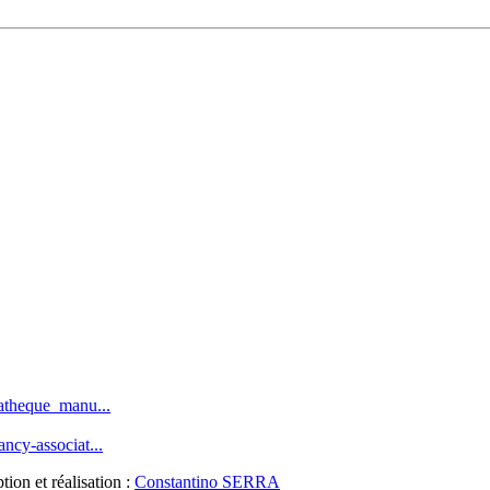
iatheque_manu...
ncy-associat...
ion et réalisation :
Constantino SERRA