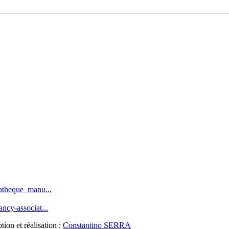
iatheque_manu...
ncy-associat...
ion et réalisation :
Constantino SERRA