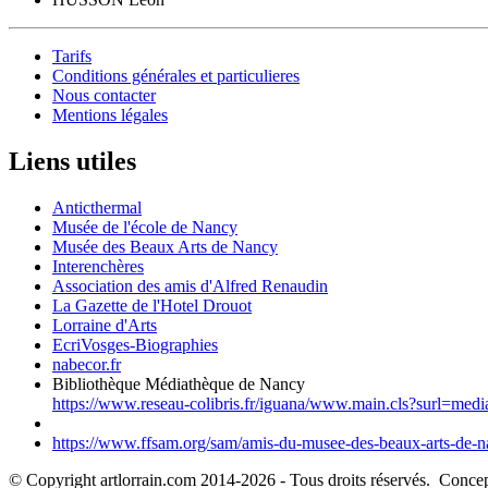
Tarifs
Conditions générales et particulieres
Nous contacter
Mentions légales
Liens utiles
Anticthermal
Musée de l'école de Nancy
Musée des Beaux Arts de Nancy
Interenchères
Association des amis d'Alfred Renaudin
La Gazette de l'Hotel Drouot
Lorraine d'Arts
EcriVosges-Biographies
nabecor.fr
Bibliothèque Médiathèque de Nancy
https://www.reseau-colibris.fr/iguana/www.main.cls?surl=med
https://www.ffsam.org/sam/amis-du-musee-des-beaux-arts-de-na
© Copyright artlorrain.com 2014-
2026
- Tous droits réservés. Concept