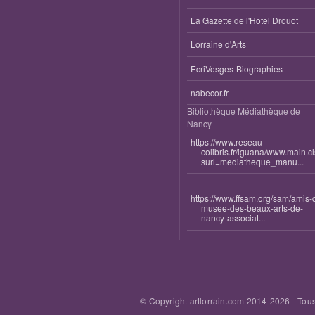
La Gazette de l'Hotel Drouot
Lorraine d'Arts
EcriVosges-Biographies
nabecor.fr
Bibliothèque Médiathèque de
Nancy
https://www.reseau-
colibris.fr/iguana/www.main.c
surl=mediatheque_manu...
https://www.ffsam.org/sam/amis-
musee-des-beaux-arts-de-
nancy-associat...
© Copyright artlorrain.com 2014-
2026
- Tous