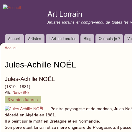
All
con
Art Lorrain
prin
Artistes lorrains et compte-rendu de toutes les 
Accueil
Artistes
L'Art en Lorraine
Blog
Qui suis-je ?
Vo
Menu principal
Accueil
Vous êtes ici
Jules-Achille NOËL
Jules-Achille NOËL
(1810 - 1881)
Ville:
Nancy (54)
3 ventes futures
Peintre paysagiste et de marines, Jules Noë
décédé en Algérie en 1881.
Il a peint sur le motif en Bretagne et en Normandie.
Son père étant lorrain et sa mère originaire de Plougasnou, il passe