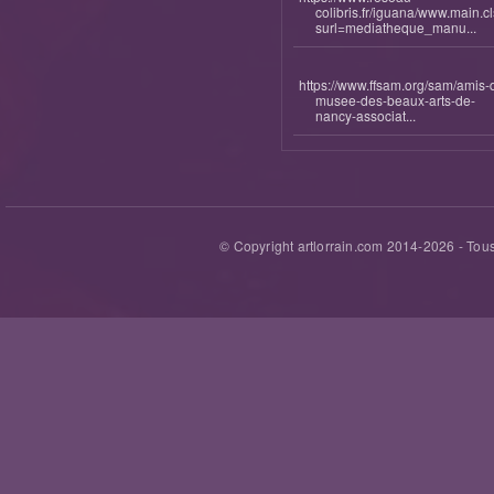
colibris.fr/iguana/www.main.c
surl=mediatheque_manu...
https://www.ffsam.org/sam/amis-
musee-des-beaux-arts-de-
nancy-associat...
© Copyright artlorrain.com 2014-
2026
- Tous