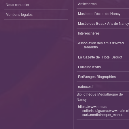
Anticthermal
Nous contacter
Musée de l'école de Nancy
Mentions légales
Musée des Beaux Arts de Nancy
Interenchères
Association des amis d'Alfred
Renaudin
La Gazette de l'Hotel Drouot
Lorraine d'Arts
EcriVosges-Biographies
nabecor.fr
Bibliothèque Médiathèque de
Nancy
https://www.reseau-
colibris.fr/iguana/www.main.c
surl=mediatheque_manu...