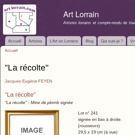
All
con
Art Lorrain
prin
Artistes lorrains et compte-rendu de to
Accueil
Artistes
L'Art en Lorraine
Blog
Qui suis-je ?
Vo
Menu principal
Accueil
Vous êtes ici
"La récolte"
Jacques-Eugène FEYEN
"La récolte"
"La récolte" - Mine de plomb signée
Lot n° 241
signée en bas à droite.
(rousseurs)
29,5 x 19 cm (à vue)