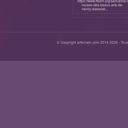
https://www.ffsam.org/sam/amis-
musee-des-beaux-arts-de-
nancy-associat...
© Copyright artlorrain.com 2014-
2026
- Tous