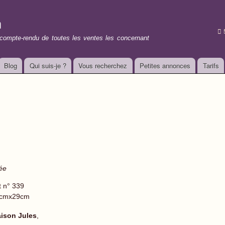
Aller au
contenu
n
principal
t compte-rendu de toutes les ventes les concernant
Blog
Qui suis-je ?
Vous recherchez
Petites annonces
Tarifs
ée
t n° 339
cmx29cm
ison Jules
,