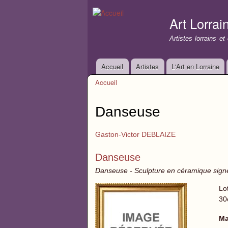
Art Lorrai
Artistes lorrains e
Accueil
Artistes
L'Art en Lorraine
Menu principal
Accueil
Vous êtes ici
Danseuse
Gaston-Victor DEBLAIZE
Danseuse
Danseuse - Sculpture en céramique sign
Lo
30
Ma