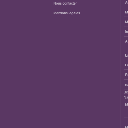
A
Nous contacter
M
Mentions légales
M
I
A
L
L
E
n
Bi
Na
h
h