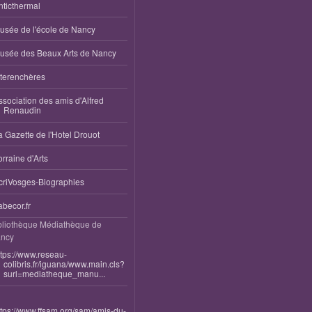
nticthermal
usée de l'école de Nancy
usée des Beaux Arts de Nancy
nterenchères
ssociation des amis d'Alfred
Renaudin
a Gazette de l'Hotel Drouot
orraine d'Arts
criVosges-Biographies
abecor.fr
bliothèque Médiathèque de
ncy
ttps://www.reseau-
colibris.fr/iguana/www.main.cls?
surl=mediatheque_manu...
ttps://www.ffsam.org/sam/amis-du-