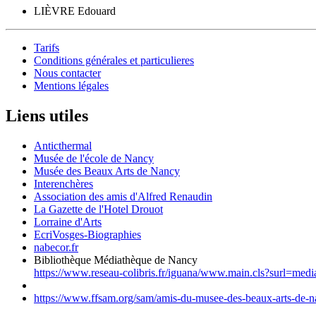
LIÈVRE Edouard
Tarifs
Conditions générales et particulieres
Nous contacter
Mentions légales
Liens utiles
Anticthermal
Musée de l'école de Nancy
Musée des Beaux Arts de Nancy
Interenchères
Association des amis d'Alfred Renaudin
La Gazette de l'Hotel Drouot
Lorraine d'Arts
EcriVosges-Biographies
nabecor.fr
Bibliothèque Médiathèque de Nancy
https://www.reseau-colibris.fr/iguana/www.main.cls?surl=med
https://www.ffsam.org/sam/amis-du-musee-des-beaux-arts-de-na