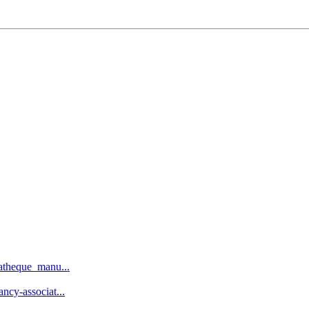
iatheque_manu...
ncy-associat...