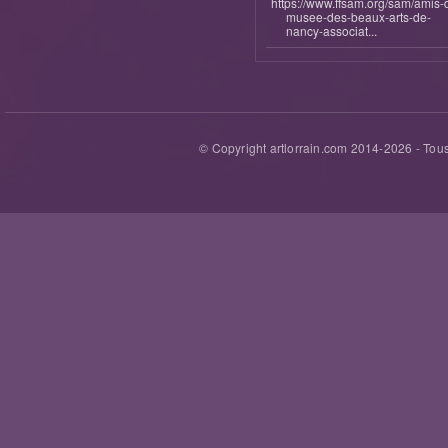
https://www.ffsam.org/sam/amis-
musee-des-beaux-arts-de-
nancy-associat...
© Copyright artlorrain.com 2014-
2026
- Tous