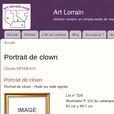
All
con
Art Lorrain
prin
Artistes lorrains et compte-rendu de to
Accueil
Artistes
L'Art en Lorraine
Blog
Qui suis-je ?
Vo
Menu principal
Accueil
Vous êtes ici
Portrait de clown
Claude WEISBUCH
Portrait de clown
Portrait de clown - Huile sur toile signée
Lot n° 328
Illustration P. 112 du catalogu
81 cm x 99.7 cm