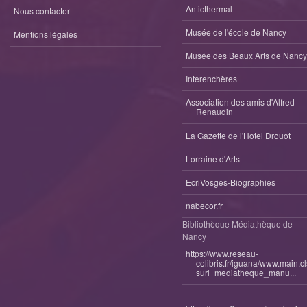
Anticthermal
Nous contacter
Musée de l'école de Nancy
Mentions légales
Musée des Beaux Arts de Nancy
Interenchères
Association des amis d'Alfred
Renaudin
La Gazette de l'Hotel Drouot
Lorraine d'Arts
EcriVosges-Biographies
nabecor.fr
Bibliothèque Médiathèque de
Nancy
https://www.reseau-
colibris.fr/iguana/www.main.c
surl=mediatheque_manu...