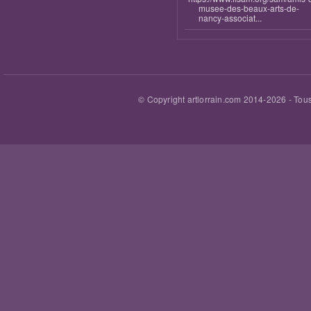
musee-des-beaux-arts-de-
nancy-associat...
© Copyright artlorrain.com 2014-
2026
- Tous