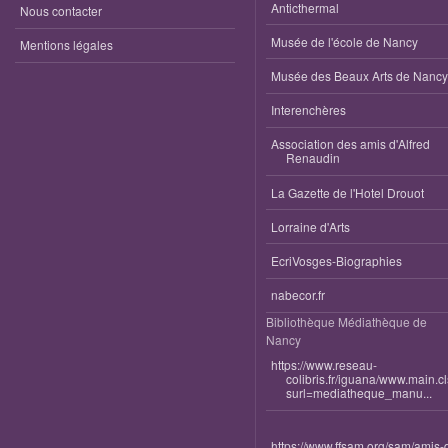
Anticthermal
Nous contacter
Musée de l'école de Nancy
Mentions légales
Musée des Beaux Arts de Nancy
Interenchères
Association des amis d'Alfred
Renaudin
La Gazette de l'Hotel Drouot
Lorraine d'Arts
EcriVosges-Biographies
nabecor.fr
Bibliothèque Médiathèque de
Nancy
https://www.reseau-
colibris.fr/iguana/www.main.c
surl=mediatheque_manu...
https://www.ffsam.org/sam/amis-