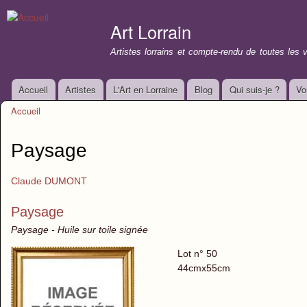
All
con
Art Lorrain
prin
Artistes lorrains et compte-rendu de toutes les 
Accueil
Artistes
L'Art en Lorraine
Blog
Qui suis-je ?
Vo
Menu principal
Accueil
Vous êtes ici
Paysage
Claude DUMONT
Paysage
Paysage - Huile sur toile signée
Lot n° 50
44cmx55cm