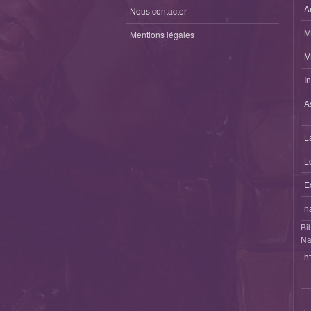
A
Nous contacter
M
Mentions légales
M
I
A
L
L
E
n
Bi
Na
h