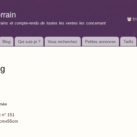
Aller au
contenu
rrain
principal
51
rrains et compte-rendu de toutes les ventes les concernant
Blog
Qui suis-je ?
Vous recherchez
Petites annonces
Tarifs
ng
gnée
t n° 151
cmx55cm