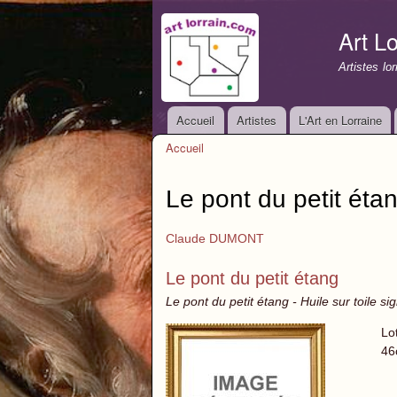
Art Lo
Artistes lo
Accueil
Artistes
L'Art en Lorraine
Menu principal
Accueil
Vous êtes ici
Le pont du petit éta
Claude DUMONT
Le pont du petit étang
Le pont du petit étang - Huile sur toile si
Lo
46