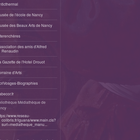
nticthermal
usée de l'école de Nancy
usée des Beaux Arts de Nancy
nterenchères
ssociation des amis d'Alfred
Renaudin
a Gazette de l'Hotel Drouot
orraine d'Arts
criVosges-Biographies
abecor.fr
bliothèque Médiathèque de
ncy
ttps://www.reseau-
colibris.fr/iguana/www.main.cls?
surl=mediatheque_manu...