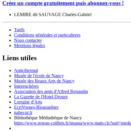
Créez un compte gratuitement puis abonnez-vous !
LEMIRE dit SAUVAGE Charles-Gabriel
Tarifs
Conditions générales et particulieres
Nous contacter
Mentions légales
Liens utiles
Anticthermal
Musée de l'école de Nancy
Musée des Beaux Arts de Nancy
Interenchères
Association des amis d'Alfred Renaudin
La Gazette de l'Hotel Drouot
Lorraine d'Arts
EcriVosges-Biographies
nabecor.fr
Bibliothèque Médiathèque de Nancy
https://www.reseau-colibris.fr/iguana/www.main.cls?surl=med