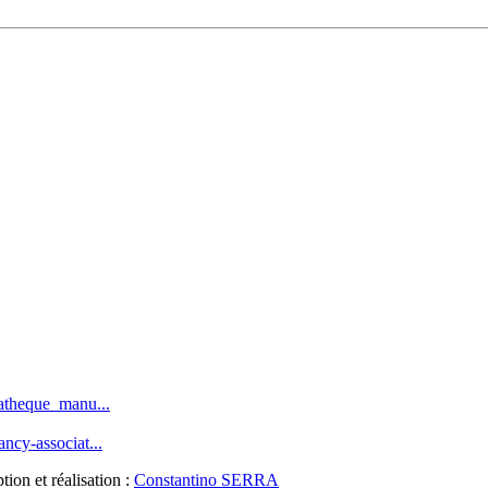
iatheque_manu...
ncy-associat...
ion et réalisation :
Constantino SERRA