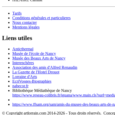
Tarifs
Conditions générales et particulieres
Nous contacter
Mentions légales
Liens utiles
Anticthermal
Musée de l'école de Nancy
Musée des Beaux Arts de Nancy
Interenchères
Association des amis d'Alfred Renaudin
La Gazette de l'Hotel Drouot
Lorraine d'Arts
EcriVosges-Biographies
nabecor.fr
Bibliothèque Médiathèque de Nancy
https://www.reseau-colibris.fr/iguana/www.main.cls?surl=med
https://www.ffsam.org/sam/amis-du-musee-des-beaux-arts-de-na
© Copyright artlorrain.com 2014-
2026
- Tous droits réservés. Concept