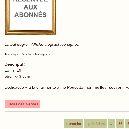
Le bal nègre - Affiche litographiée signée
Technique:
Affiche lithographiée
Descriptif:
Lot n° 19
65cmx43,5cm
Dédicacée « à la charmante amie Poucette mon meilleur souvenir »
Détail des Ventes
« premier
‹ précédent
…
56