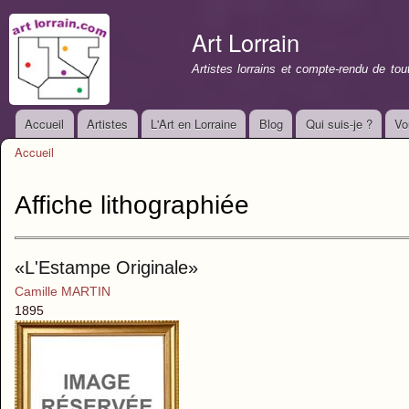
All
con
Art Lorrain
prin
Artistes lorrains et compte-rendu de to
Accueil
Artistes
L'Art en Lorraine
Blog
Qui suis-je ?
Vo
Menu principal
Accueil
Vous êtes ici
Affiche lithographiée
«L'Estampe Originale»
Camille MARTIN
1895