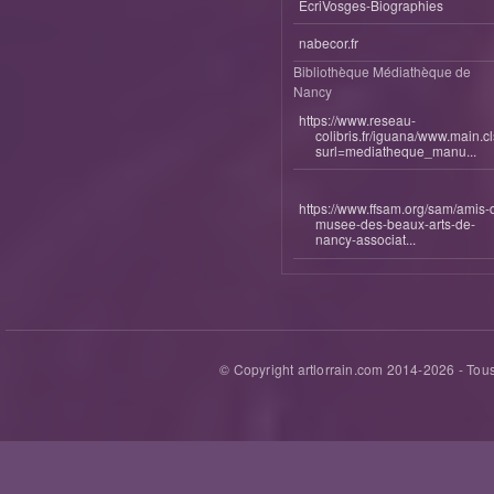
EcriVosges-Biographies
nabecor.fr
Bibliothèque Médiathèque de
Nancy
https://www.reseau-
colibris.fr/iguana/www.main.c
surl=mediatheque_manu...
https://www.ffsam.org/sam/amis-
musee-des-beaux-arts-de-
nancy-associat...
© Copyright artlorrain.com 2014-
2026
- Tous